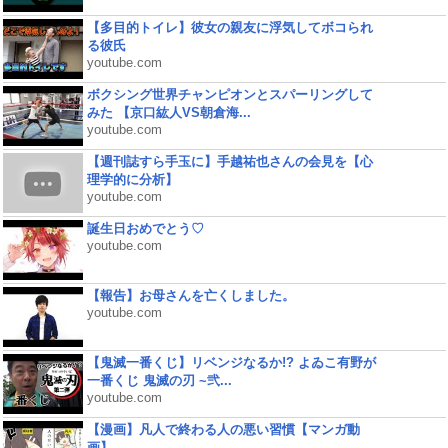
【多目的トイレ】彼女の親友に浮気してボコられ
る彼氏
youtube.com
ボクシング世界チャンピオンとスパーリングして
みた 【京口紘人VS朝倉海...
youtube.com
【週刊誌すら手玉に】手越祐也さんの会見を【心
理学的に分析】
youtube.com
誕生日おめでとう♡
youtube.com
【報告】お母さんを亡くしました。
youtube.com
【鬼滅一番くじ】リベンジなるか!? よゐこ有野が
一番くじ 鬼滅の刃 ~弐...
youtube.com
【漫画】凡人で終わる人の悪い習慣【マンガ動
画】