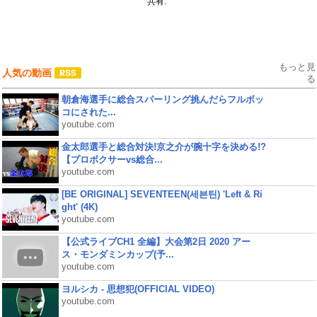
共有:
もっと見
人気の動画
る
朝倉海選手に総合スパーリング挑んだらフルボッ
コにされた...
youtube.com
金太郎選手と総合対決!京之介が腕十字を決める!?
【プロボクサーvs総合...
youtube.com
[BE ORIGINAL] SEVENTEEN(세븐틴) 'Left & Ri
ght' (4K)
youtube.com
【公式ライブCH1 全編】大会第2日 2020 アー
ス・モンダミンカップ(予...
youtube.com
ヨルシカ - 思想犯(OFFICIAL VIDEO)
youtube.com