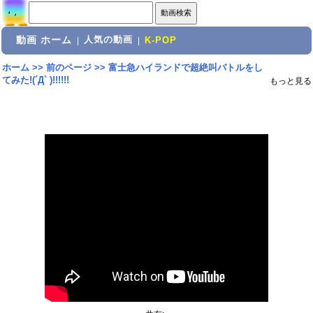
動画 ホーム
人気の動画
|
|
K-POP
ホーム
>>
前のページ
>>
富士急ハイランドで超絶叫バトルをし
てみた!(´Д` )!!!!!!
もっと見る