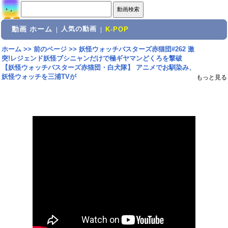
動画 ホーム
人気の動画
|
|
K-POP
ホーム
>>
前のページ
>>
妖怪ウォッチバスターズ赤猫団#262 激
突!レジェンド妖怪ブシニャンだけで極ギヤマンどくろを撃破
【妖怪ウォッチバスターズ赤猫団・白犬隊】 アニメでお馴染み、
妖怪ウォッチを三浦TVが
もっと見る