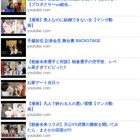
【プロボクサーvs総合...
youtube.com
【漫画】美人なのに結婚できない女【マンガ動
画】
youtube.com
手越祐也 記者会見 舞台裏 BACKSTAGE
youtube.com
【朝倉未来選手と対談】朝倉選手の空手技、レベ
ル高すぎてビビった!!
youtube.com
お家デート当日ゥ
youtube.com
【漫画】凡人で終わる人の悪い習慣【マンガ動
画】
youtube.com
【朝倉未来コラボ】天心VS武尊の勝敗を聞いてみ
たら、まさかの回答が!!!
youtube.com