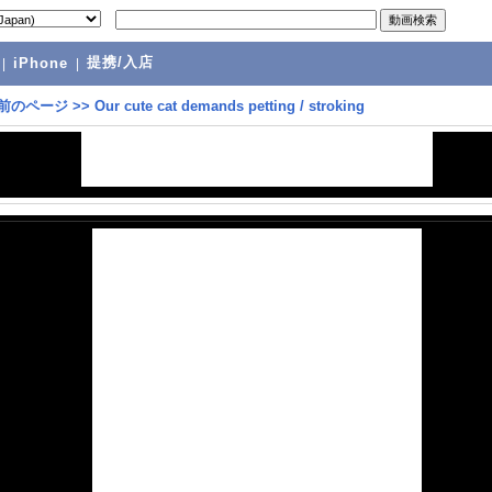
提携/入店
|
iPhone
|
前のページ
>>
Our cute cat demands petting / stroking