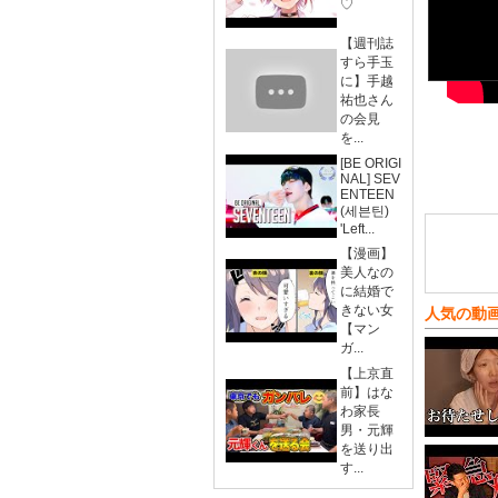
♡
【週刊誌
すら手玉
に】手越
祐也さん
の会見
を...
[BE ORIGI
NAL] SEV
ENTEEN
(세븐틴)
'Left...
【漫画】
美人なの
に結婚で
きない女
人気の動
【マン
ガ...
【上京直
前】はな
わ家長
男・元輝
を送り出
す...