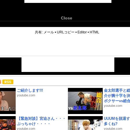
Close
6
共有:
メール
•
URLコピー
•
Editor
•
HTML
画
ご紹介します!!!
金太郎選手と総
youtube.com
介が腕十字を決
ボクサーvs総合.
youtube.com
【緊急対談】宮迫さん・・・
UUUMを脱退する
ぶっちゃけ・・・・
多くね?
youtube.com
youtube.com