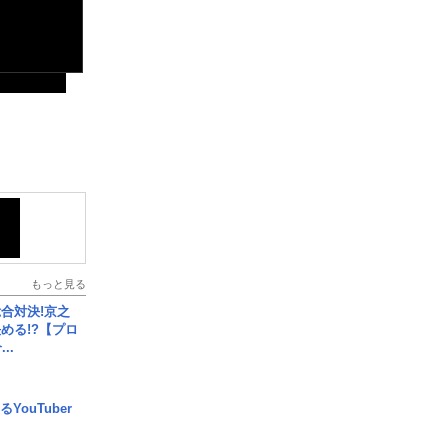
もっと見る
合対決!京之
める!?【プロ
..
YouTuber