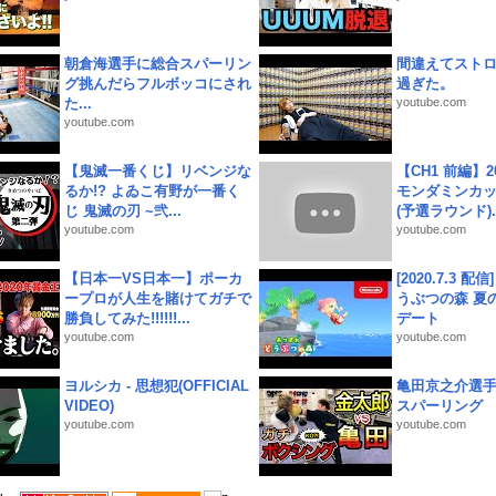
朝倉海選手に総合スパーリン
間違えてスト
グ挑んだらフルボッコにされ
過ぎた。
た...
youtube.com
youtube.com
【鬼滅一番くじ】リベンジな
【CH1 前編】2
るか!? よゐこ有野が一番く
モンダミンカッ
じ 鬼滅の刃 ~弐...
(予選ラウンド)..
youtube.com
youtube.com
【日本一VS日本一】ポーカ
[2020.7.3 配
ープロが人生を賭けてガチで
うぶつの森 夏
勝負してみた!!!!!!...
デート
youtube.com
youtube.com
ヨルシカ - 思想犯(OFFICIAL
亀田京之介選
VIDEO)
スパーリング
youtube.com
youtube.com