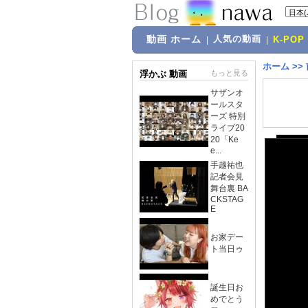
動画 ホーム
人気の動画
|
|
K-POP
ホーム
>>
浮かぶ 動画
もっと見る
サザンオ
ールスタ
ーズ 特別
ライブ20
20「Ke
e...
手越祐也
記者会見
舞台裏 BA
CKSTAG
E
お家デー
ト当日ゥ
誕生日お
めでとう