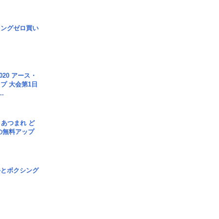
ロングゼロ買い
020 アース・
プ 大会第1日
.
信] あつまれ ど
の無料アップ
手とボクシング