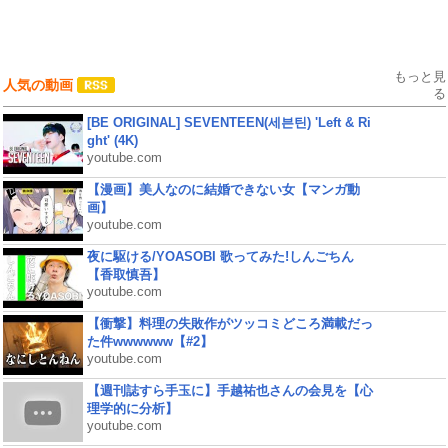
もっと見
人気の動画
る
[BE ORIGINAL] SEVENTEEN(세븐틴) 'Left & Ri
ght' (4K)
youtube.com
【漫画】美人なのに結婚できない女【マンガ動
画】
youtube.com
夜に駆ける/YOASOBI 歌ってみた!しんごちん
【香取慎吾】
youtube.com
【衝撃】料理の失敗作がツッコミどころ満載だっ
た件wwwwww【#2】
youtube.com
【週刊誌すら手玉に】手越祐也さんの会見を【心
理学的に分析】
youtube.com