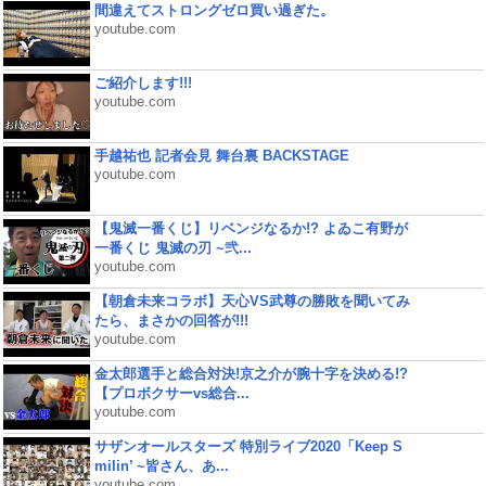
間違えてストロングゼロ買い過ぎた。
youtube.com
ご紹介します!!!
youtube.com
手越祐也 記者会見 舞台裏 BACKSTAGE
youtube.com
【鬼滅一番くじ】リベンジなるか!? よゐこ有野が
一番くじ 鬼滅の刃 ~弐...
youtube.com
【朝倉未来コラボ】天心VS武尊の勝敗を聞いてみ
たら、まさかの回答が!!!
youtube.com
金太郎選手と総合対決!京之介が腕十字を決める!?
【プロボクサーvs総合...
youtube.com
サザンオールスターズ 特別ライブ2020「Keep S
milin’ ~皆さん、あ...
youtube.com