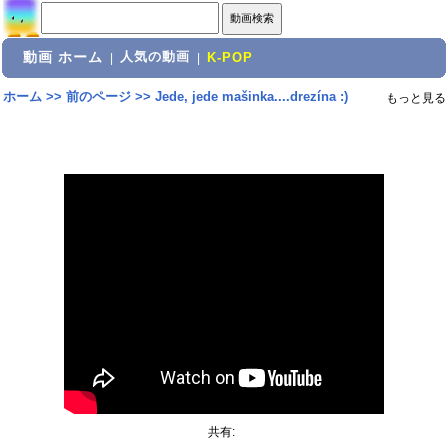
動画 ホーム
人気の動画
|
|
K-POP
ホーム
>>
前のページ
>>
Jede, jede mašinka....drezína :)
もっと見る
共有: