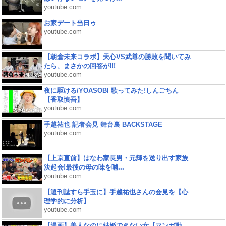
youtube.com
お家デート当日ゥ
youtube.com
【朝倉未来コラボ】天心VS武尊の勝敗を聞いてみ
たら、まさかの回答が!!!
youtube.com
夜に駆ける/YOASOBI 歌ってみた!しんごちん
【香取慎吾】
youtube.com
手越祐也 記者会見 舞台裏 BACKSTAGE
youtube.com
【上京直前】はなわ家長男・元輝を送り出す家族
決起会!最後の母の味を噛...
youtube.com
【週刊誌すら手玉に】手越祐也さんの会見を【心
理学的に分析】
youtube.com
【漫画】美人なのに結婚できない女【マンガ動