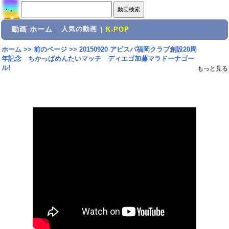
動画 ホーム
人気の動画
|
|
K-POP
ホーム
>>
前のページ
>>
20150920 アビスパ福岡クラブ創設20周
年記念 ちかっぱめんたいマッチ ディエゴ加藤マラドーナゴー
ル!
もっと見る