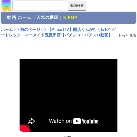
動画 ホーム
人気の動画
|
|
K-POP
ホーム
>>
前のページ
>>
【P-martTV】開店くんが行く!#104 ピ
ートレック・マーメイド五反田店【パチンコ・パチスロ動画】
もっと見る