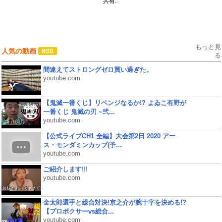
共有:
もっと見
人気の動画
る
間違えてストロングゼロ買い過ぎた。
youtube.com
【鬼滅一番くじ】リベンジなるか!? よゐこ有野が
一番くじ 鬼滅の刃 ~弐...
youtube.com
【公式ライブCH1 全編】大会第2日 2020 アー
ス・モンダミンカップ(予...
youtube.com
ご紹介します!!!
youtube.com
金太郎選手と総合対決!京之介が腕十字を決める!?
【プロボクサーvs総合...
youtube.com