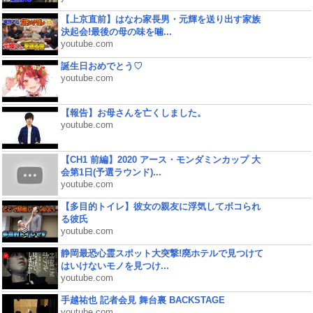
【上京直前】はなわ家長男・元輝を送り出す家族
決起会!最後の母の味を噛...
youtube.com
誕生日おめでとう♡
youtube.com
【報告】お母さんを亡くしました。
youtube.com
【CH1 前編】2020 アース・モンダミンカップ 大
会第1日(予選ラウンド)...
youtube.com
【多目的トイレ】彼女の親友に浮気してボコられ
る彼氏
youtube.com
静岡最恐心霊スポット大突撃!廃ホテルで見つけて
はいけないモノを見つけ...
youtube.com
手越祐也 記者会見 舞台裏 BACKSTAGE
youtube.com