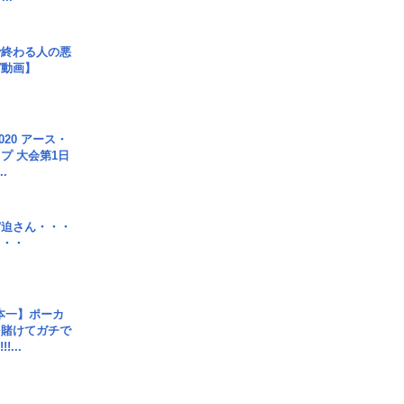
で終わる人の悪
ガ動画】
020 アース・
プ 大会第1日
.
宮迫さん・・・
・・・
本一】ポーカ
を賭けてガチで
!...