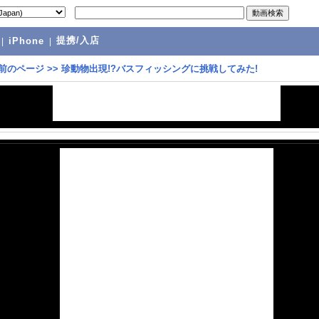
提携/入店
|
iPhone
|
前のページ
>>
珍動物出現!?バスフィッシングに挑戦してみた!