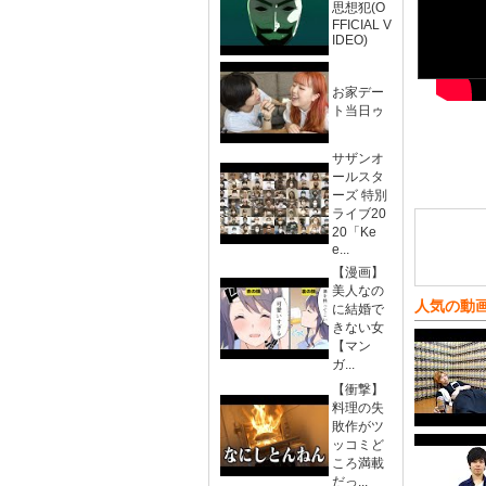
思想犯(O
FFICIAL V
IDEO)
お家デー
ト当日ゥ
サザンオ
ールスタ
ーズ 特別
ライブ20
20「Ke
e...
【漫画】
美人なの
人気の動
に結婚で
きない女
【マン
ガ...
【衝撃】
料理の失
敗作がツ
ッコミど
ころ満載
だっ...