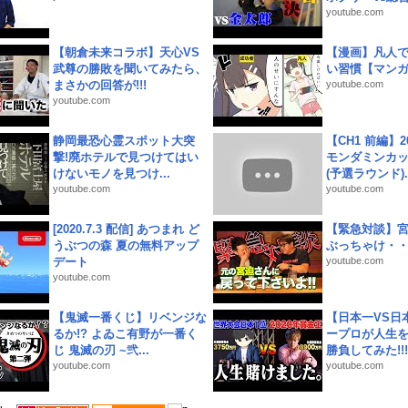
youtube.com
【朝倉未来コラボ】天心VS
【漫画】凡人
武尊の勝敗を聞いてみたら、
い習慣【マン
まさかの回答が!!!
youtube.com
youtube.com
静岡最恐心霊スポット大突
【CH1 前編】2
撃!廃ホテルで見つけてはい
モンダミンカッ
けないモノを見つけ...
(予選ラウンド)..
youtube.com
youtube.com
[2020.7.3 配信] あつまれ ど
【緊急対談】
うぶつの森 夏の無料アップ
ぶっちゃけ・
デート
youtube.com
youtube.com
【鬼滅一番くじ】リベンジな
【日本一VS日
るか!? よゐこ有野が一番く
ープロが人生
じ 鬼滅の刃 ~弐...
勝負してみた!!!!!
youtube.com
youtube.com