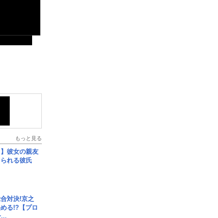
もっと見る
レ】彼女の親友
コられる彼氏
合対決!京之
める!?【プロ
..