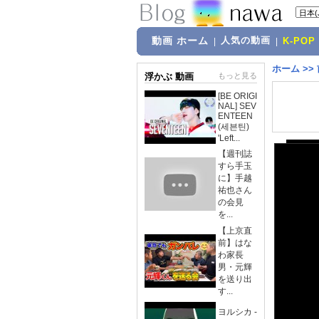
動画 ホーム
人気の動画
|
|
K-POP
ホーム
>>
浮かぶ 動画
もっと見る
[BE ORIGI
NAL] SEV
ENTEEN
(세븐틴)
'Left...
【週刊誌
すら手玉
に】手越
祐也さん
の会見
を...
【上京直
前】はな
わ家長
男・元輝
を送り出
す...
ヨルシカ -