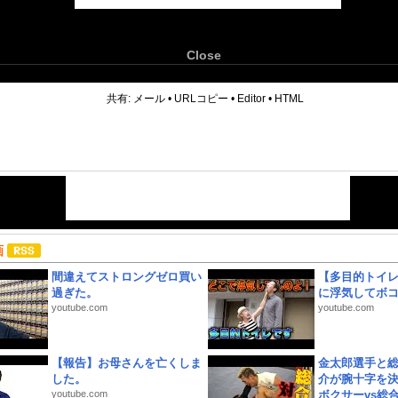
Close
6
共有:
メール
•
URLコピー
•
Editor
•
HTML
画
間違えてストロングゼロ買い
【多目的トイ
過ぎた。
に浮気してボ
youtube.com
youtube.com
【報告】お母さんを亡くしま
金太郎選手と総
した。
介が腕十字を決
youtube.com
ボクサーvs総合.