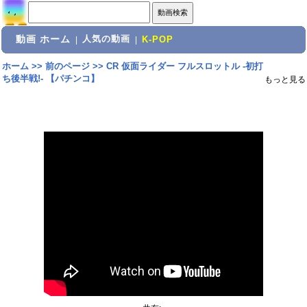
動画 ホーム
人気の動画
|
|
K-POP
ホーム
>>
前のページ
>>
CR 仮面ライダー フルスロットル -初打
ち後半戦!- 【パチンコ】
もっと見る