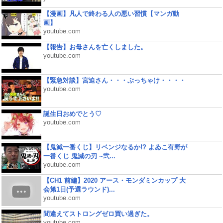
【漫画】凡人で終わる人の悪い習慣【マンガ動
画】
youtube.com
【報告】お母さんを亡くしました。
youtube.com
【緊急対談】宮迫さん・・・ぶっちゃけ・・・・
youtube.com
誕生日おめでとう♡
youtube.com
【鬼滅一番くじ】リベンジなるか!? よゐこ有野が
一番くじ 鬼滅の刃 ~弐...
youtube.com
【CH1 前編】2020 アース・モンダミンカップ 大
会第1日(予選ラウンド)...
youtube.com
間違えてストロングゼロ買い過ぎた。
youtube.com