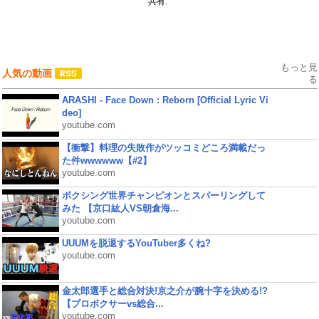
共有:
もっと見
人気の動画
る
ARASHI - Face Down : Reborn [Official Lyric Vi
deo]
youtube.com
【衝撃】料理の失敗作がツッコミどころ満載だっ
た件wwwwww【#2】
youtube.com
ボクシング世界チャンピオンとスパーリングして
みた 【京口紘人VS朝倉海...
youtube.com
UUUMを脱退するYouTuber多くね?
youtube.com
金太郎選手と総合対決!京之介が腕十字を決める!?
【プロボクサーvs総合...
youtube.com