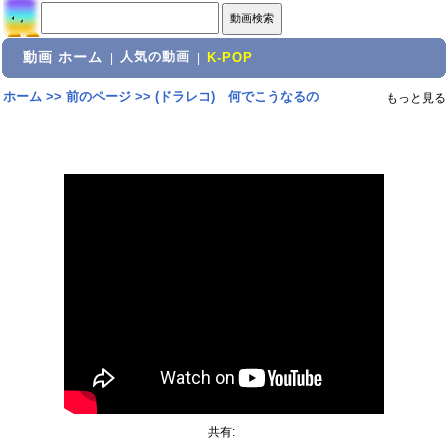
動画 ホーム
人気の動画
|
|
K-POP
ホーム
>>
前のページ
>>
(ドラレコ) 何でこうなるの
もっと見る
共有: