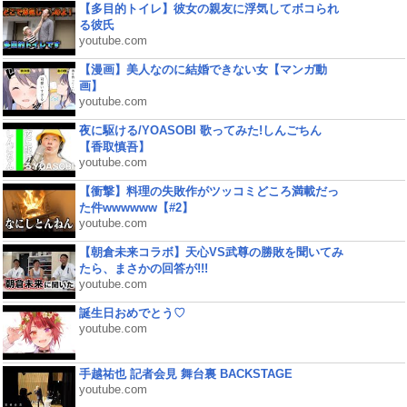
【多目的トイレ】彼女の親友に浮気してボコられ
る彼氏
youtube.com
【漫画】美人なのに結婚できない女【マンガ動
画】
youtube.com
夜に駆ける/YOASOBI 歌ってみた!しんごちん
【香取慎吾】
youtube.com
【衝撃】料理の失敗作がツッコミどころ満載だっ
た件wwwwww【#2】
youtube.com
【朝倉未来コラボ】天心VS武尊の勝敗を聞いてみ
たら、まさかの回答が!!!
youtube.com
誕生日おめでとう♡
youtube.com
手越祐也 記者会見 舞台裏 BACKSTAGE
youtube.com