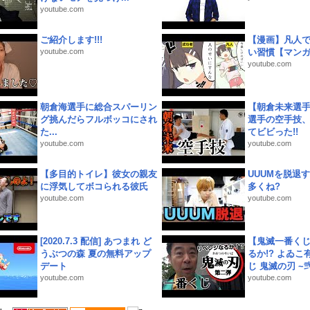
youtube.com
ご紹介します!!!
【漫画】凡人
youtube.com
い習慣【マン
youtube.com
朝倉海選手に総合スパーリン
【朝倉未来選
グ挑んだらフルボッコにされ
選手の空手技
た...
てビビった!!
youtube.com
youtube.com
【多目的トイレ】彼女の親友
UUUMを脱退する
に浮気してボコられる彼氏
多くね?
youtube.com
youtube.com
[2020.7.3 配信] あつまれ ど
【鬼滅一番く
うぶつの森 夏の無料アップ
るか!? よゐ
デート
じ 鬼滅の刃 ~弐.
youtube.com
youtube.com