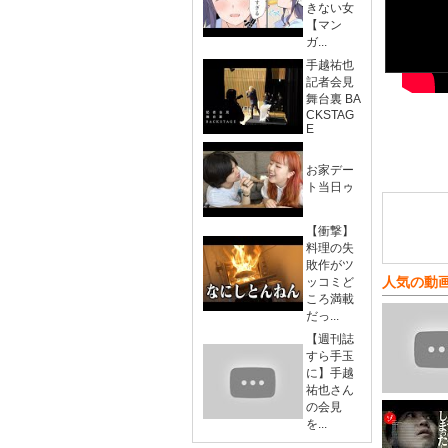
きない女
【マン
ガ...
手越祐也
記者会見
舞台裏 BA
CKSTAG
E
お家デー
ト当日ゥ
【衝撃】
料理の失
敗作がツ
人気の動
ッコミど
ころ満載
だっ...
【週刊誌
すら手玉
に】手越
祐也さん
の会見
を...