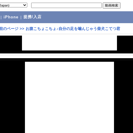
提携/入店
|
iPhone
|
前のページ
>>
お腹こちょこちょ♪自分の足を噛んじゃう柴犬こてつ君