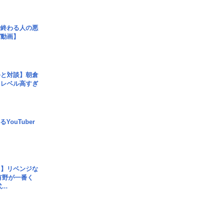
で終わる人の悪
ガ動画】
手と対談】朝倉
、レベル高すぎ
YouTuber
じ】リベンジな
こ有野が一番く
..