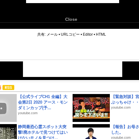
Close
6
共有:
メール
•
URLコピー
•
Editor
•
HTML
画
【公式ライブCH1 全編】大
【緊急対談】
会第2日 2020 アース・モン
ぶっちゃけ・
ダミンカップ(予...
youtube.com
youtube.com
静岡最恐心霊スポット大突
【報告】お母
撃!廃ホテルで見つけてはい
した。
けないモノを見つけ...
youtube.com