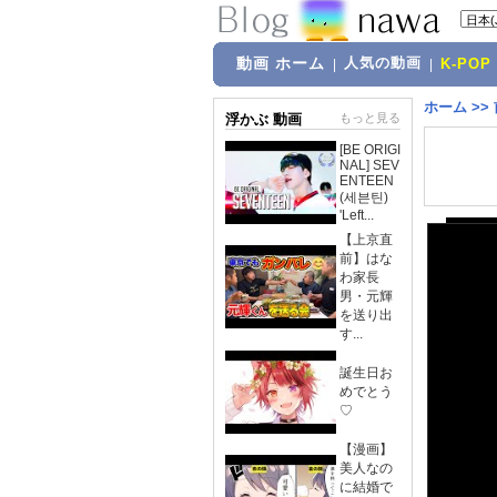
動画 ホーム
人気の動画
|
|
K-POP
ホーム
>>
浮かぶ 動画
もっと見る
[BE ORIGI
NAL] SEV
ENTEEN
(세븐틴)
'Left...
【上京直
前】はな
わ家長
男・元輝
を送り出
す...
誕生日お
めでとう
♡
【漫画】
美人なの
に結婚で