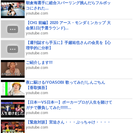
朝倉海選手に総合スパーリング挑んだらフルボッ
コにされた...
youtube.com
【CH1 前編】2020 アース・モンダミンカップ 大
会第1日(予選ラウンド)...
youtube.com
【週刊誌すら手玉に】手越祐也さんの会見を【心
理学的に分析】
youtube.com
ご紹介します!!!
youtube.com
夜に駆ける/YOASOBI 歌ってみた!しんごちん
【香取慎吾】
youtube.com
【日本一VS日本一】ポーカープロが人生を賭けて
ガチで勝負してみた!!!!!!...
youtube.com
【緊急対談】宮迫さん・・・ぶっちゃけ・・・・
youtube.com