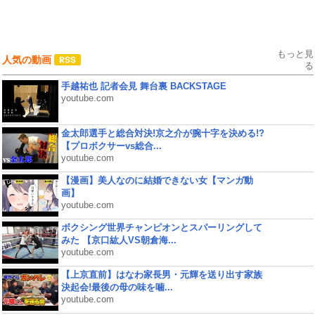
もっと見
人気の動画
る
手越祐也 記者会見 舞台裏 BACKSTAGE
youtube.com
金太郎選手と総合対決!京之介が腕十字を決める!?
【プロボクサーvs総合...
youtube.com
【漫画】美人なのに結婚できない女【マンガ動
画】
youtube.com
ボクシング世界チャンピオンとスパーリングして
みた 【京口紘人VS朝倉海...
youtube.com
【上京直前】はなわ家長男・元輝を送り出す家族
決起会!最後の母の味を噛...
youtube.com