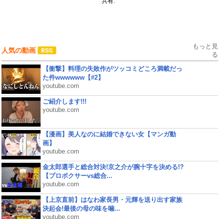
共有:
もっと見
人気の動画
る
【衝撃】料理の失敗作がツッコミどころ満載だっ
た件wwwwww【#2】
youtube.com
ご紹介します!!!
youtube.com
【漫画】美人なのに結婚できない女【マンガ動
画】
youtube.com
金太郎選手と総合対決!京之介が腕十字を決める!?
【プロボクサーvs総合...
youtube.com
【上京直前】はなわ家長男・元輝を送り出す家族
決起会!最後の母の味を噛...
youtube.com