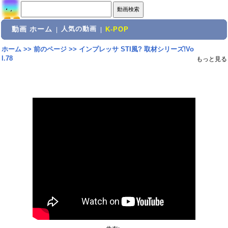
動画 ホーム
人気の動画
|
|
K-POP
ホーム
>>
前のページ
>>
インプレッサ STI風? 取材シリーズ!Vo
l.78
もっと見る