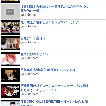
【週刊誌すら手玉に】手越祐也さんの会見を【心
理学的に分析】
youtube.com
亀田京之介選手とボクシングスパーリング
youtube.com
お家デート当日ゥ
youtube.com
誕生日おめでとう♡
youtube.com
手越祐也 記者会見 舞台裏 BACKSTAGE
youtube.com
石橋貴明がゴイスーなスポーツニュースをお届け
しちゃう、でしょ。~プロ...
youtube.com
[BE ORIGINAL] SEVENTEEN(세븐틴) 'Left & Ri
ght' (4K)