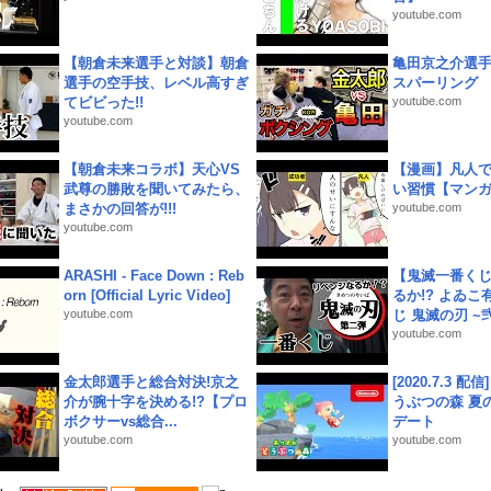
youtube.com
【朝倉未来選手と対談】朝倉
亀田京之介選
選手の空手技、レベル高すぎ
スパーリング
てビビった!!
youtube.com
youtube.com
【朝倉未来コラボ】天心VS
【漫画】凡人
武尊の勝敗を聞いてみたら、
い習慣【マン
まさかの回答が!!!
youtube.com
youtube.com
ARASHI - Face Down : Reb
【鬼滅一番く
orn [Official Lyric Video]
るか!? よゐ
youtube.com
じ 鬼滅の刃 ~弐.
youtube.com
金太郎選手と総合対決!京之
[2020.7.3 配
介が腕十字を決める!?【プロ
うぶつの森 夏
ボクサーvs総合...
デート
youtube.com
youtube.com