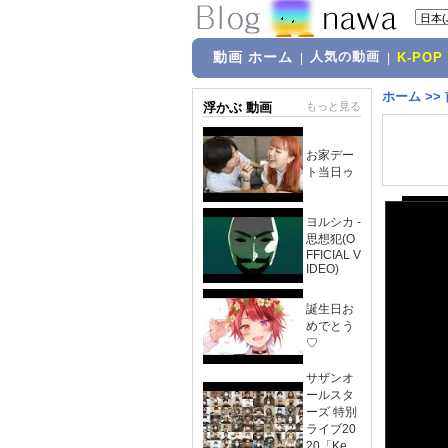
動画 ホーム
人気の動画
|
|
K-POP
ホーム
>>
浮かぶ 動画
もっと見る
お家デー
ト当日ゥ
ヨルシカ -
思想犯(O
FFICIAL V
IDEO)
誕生日お
めでとう
♡
サザンオ
ールスタ
ーズ 特別
ライブ20
20「Ke