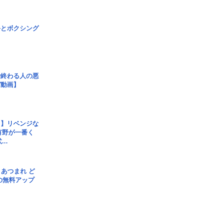
手とボクシング
で終わる人の悪
ガ動画】
じ】リベンジな
こ有野が一番く
..
信] あつまれ ど
の無料アップ