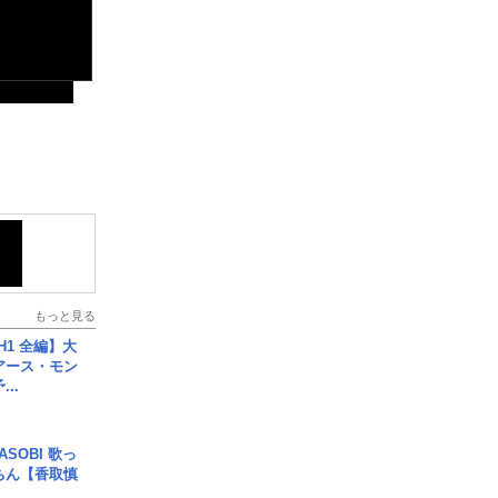
もっと見る
H1 全編】大
 アース・モン
..
SOBI 歌っ
ちん【香取慎