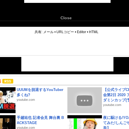
Close
6
共有:
メール
•
URLコピー
•
Editor
•
HTML
画
UUUMを脱退するYouTuber
【公式ライブC
多くね?
会第2日 2020
youtube.com
ダミンカップ(予.
youtube.com
手越祐也 記者会見 舞台裏 B
夜に駆ける/YOA
ACKSTAGE
てみた!しんご
youtube.com
吾】