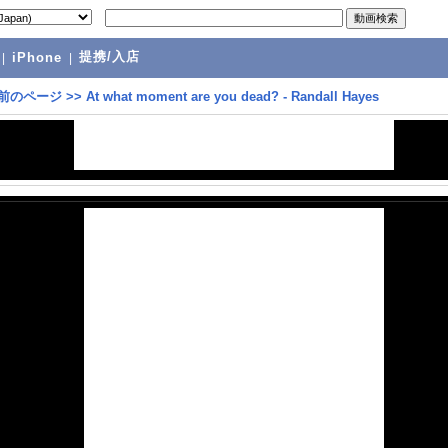
提携/入店
|
iPhone
|
前のページ
>>
At what moment are you dead? - Randall Hayes