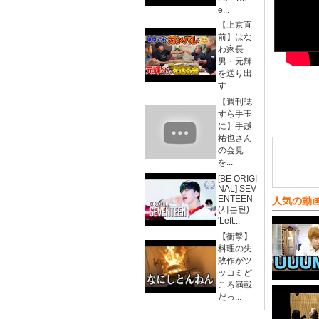
e...
【上京直
前】はな
わ家長
男・元輝
を送り出
す...
【週刊誌
すら手玉
に】手越
祐也さん
の会見
を...
[BE ORIGI
NAL] SEV
ENTEEN
人気の動
(세븐틴)
'Left...
【衝撃】
料理の失
敗作がツ
ッコミど
ころ満載
だっ...