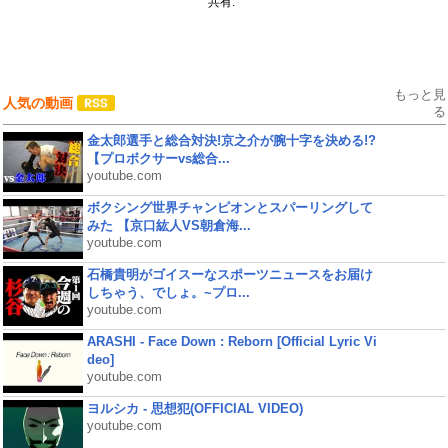
共有:
もっと見
人気の動画
る
金太郎選手と総合対決!京之介が腕十字を決める!?
【プロボクサーvs総合...
youtube.com
ボクシング世界チャンピオンとスパーリングして
みた 【京口紘人VS朝倉海...
youtube.com
石橋貴明がゴイスーなスポーツニュースをお届け
しちゃう、でしょ。~プロ...
youtube.com
ARASHI - Face Down : Reborn [Official Lyric Vi
deo]
youtube.com
ヨルシカ - 思想犯(OFFICIAL VIDEO)
youtube.com