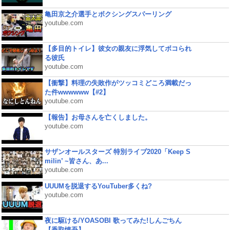
亀田京之介選手とボクシングスパーリング
youtube.com
【多目的トイレ】彼女の親友に浮気してボコられ
る彼氏
youtube.com
【衝撃】料理の失敗作がツッコミどころ満載だっ
た件wwwwww【#2】
youtube.com
【報告】お母さんを亡くしました。
youtube.com
サザンオールスターズ 特別ライブ2020「Keep S
milin’ ~皆さん、あ...
youtube.com
UUUMを脱退するYouTuber多くね?
youtube.com
夜に駆ける/YOASOBI 歌ってみた!しんごちん
【香取慎吾】