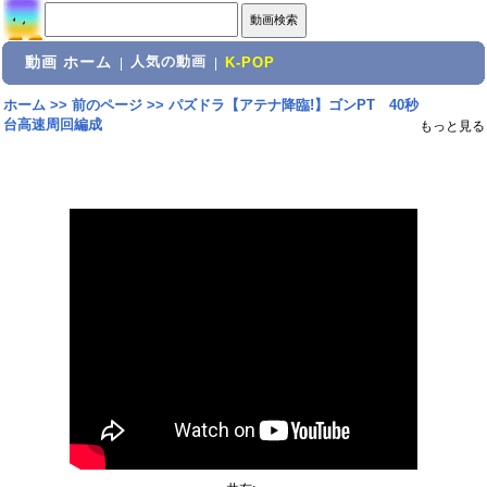
動画 ホーム
人気の動画
|
|
K-POP
ホーム
>>
前のページ
>>
パズドラ【アテナ降臨!】ゴンPT 40秒
台高速周回編成
もっと見る