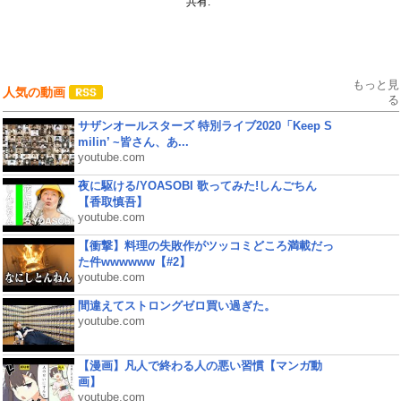
共有:
もっと見
人気の動画
る
サザンオールスターズ 特別ライブ2020「Keep S
milin’ ~皆さん、あ...
youtube.com
夜に駆ける/YOASOBI 歌ってみた!しんごちん
【香取慎吾】
youtube.com
【衝撃】料理の失敗作がツッコミどころ満載だっ
た件wwwwww【#2】
youtube.com
間違えてストロングゼロ買い過ぎた。
youtube.com
【漫画】凡人で終わる人の悪い習慣【マンガ動
画】
youtube.com