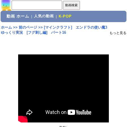
動画 ホーム
人気の動画
|
|
K-POP
ホーム
>>
前のページ
>>
[マインクラフト] エンドラの使い魔3
ゆっくり実況 [フグ刺し編] パート16
もっと見る