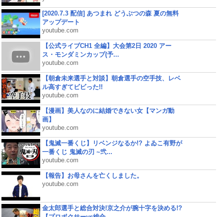
[2020.7.3 配信] あつまれ どうぶつの森 夏の無料
アップデート
youtube.com
【公式ライブCH1 全編】大会第2日 2020 アー
ス・モンダミンカップ(予...
youtube.com
【朝倉未来選手と対談】朝倉選手の空手技、レベ
ル高すぎてビビった!!
youtube.com
【漫画】美人なのに結婚できない女【マンガ動
画】
youtube.com
【鬼滅一番くじ】リベンジなるか!? よゐこ有野が
一番くじ 鬼滅の刃 ~弐...
youtube.com
【報告】お母さんを亡くしました。
youtube.com
金太郎選手と総合対決!京之介が腕十字を決める!?
【プロボクサーvs総合...