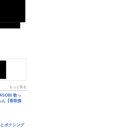
もっと見る
SOBI 歌っ
ちん【香取慎
手とボクシング