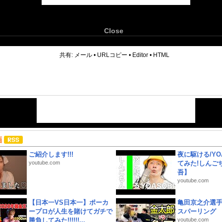
Close
6
共有:
メール
•
URLコピー
•
Editor
•
HTML
画
ご紹介します!!!
夜に駆ける/YOA
youtube.com
てみた!しんご
吾】
youtube.com
【日本一VS日本一】ポーカ
亀田京之介選
ープロが人生を賭けてガチで
スパーリング
勝負してみた!!!!!!...
youtube.com