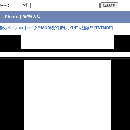
提携/入店
|
iPhone
|
前のページ
>>
[マイクラMOD紹介] 新しいTNTを追加!? [TNTMOD]