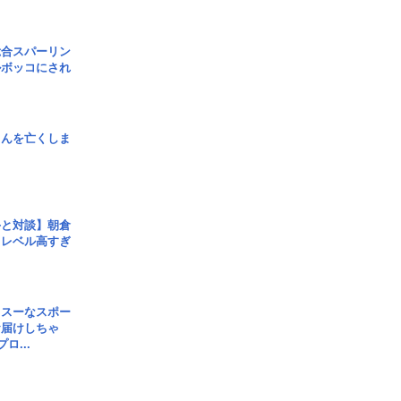
総合スパーリン
ルボッコにされ
さんを亡くしま
手と対談】朝倉
、レベル高すぎ
イスーなスポー
お届けしちゃ
ロ...