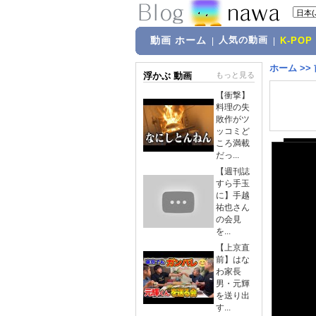
動画 ホーム
人気の動画
|
|
K-POP
ホーム
>>
浮かぶ 動画
もっと見る
【衝撃】
料理の失
敗作がツ
ッコミど
ころ満載
だっ...
【週刊誌
すら手玉
に】手越
祐也さん
の会見
を...
【上京直
前】はな
わ家長
男・元輝
を送り出
す...