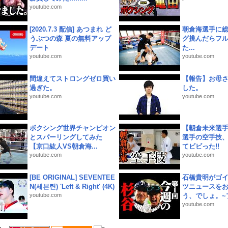
youtube.com
[2020.7.3 配信] あつまれ ど
朝倉海選手に
うぶつの森 夏の無料アップ
グ挑んだらフ
デート
た...
youtube.com
youtube.com
間違えてストロングゼロ買い
【報告】お母
過ぎた。
した。
youtube.com
youtube.com
ボクシング世界チャンピオン
【朝倉未来選
とスパーリングしてみた
選手の空手技
【京口紘人VS朝倉海...
てビビった!!
youtube.com
youtube.com
[BE ORIGINAL] SEVENTEE
石橋貴明がゴ
N(세븐틴) 'Left & Right' (4K)
ツニュースを
youtube.com
う、でしょ。~プ
youtube.com