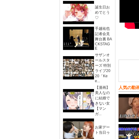
誕生日お
めでとう
♡
手越祐也
記者会見
舞台裏 BA
CKSTAG
E
サザンオ
ールスタ
ーズ 特別
ライブ20
20「Ke
e...
人気の動
【漫画】
美人なの
に結婚で
きない女
【マン
ガ...
お家デー
ト当日ゥ