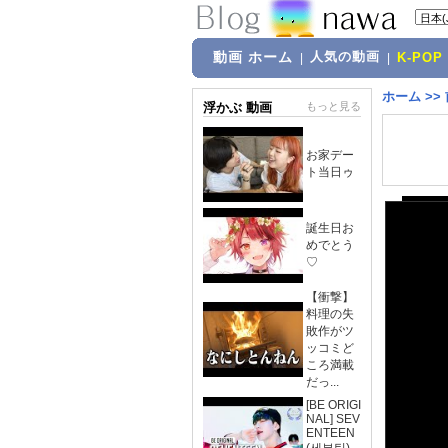
動画 ホーム
人気の動画
|
|
K-POP
ホーム
>>
浮かぶ 動画
もっと見る
お家デー
ト当日ゥ
誕生日お
めでとう
♡
【衝撃】
料理の失
敗作がツ
ッコミど
ころ満載
だっ...
[BE ORIGI
NAL] SEV
ENTEEN