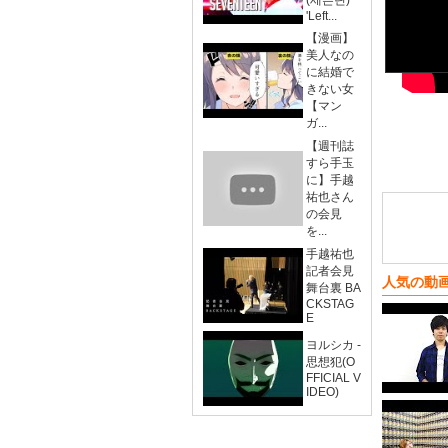
(세븐틴)
'Left...
【漫画】
美人なの
に結婚で
きない女
【マン
ガ...
【週刊誌
すら手玉
に】手越
祐也さん
の会見
を...
手越祐也
記者会見
人気の動
舞台裏 BA
CKSTAG
E
ヨルシカ -
思想犯(O
FFICIAL V
IDEO)