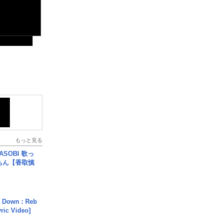
もっと見る
SOBI 歌っ
ちん【香取慎
 Down : Reb
yric Video]