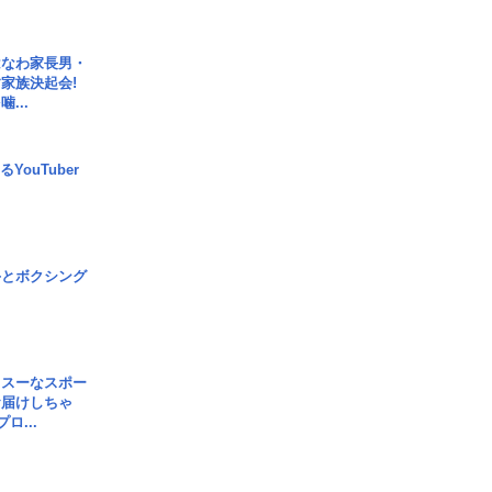
はなわ家長男・
家族決起会!
...
YouTuber
手とボクシング
イスーなスポー
お届けしちゃ
ロ...