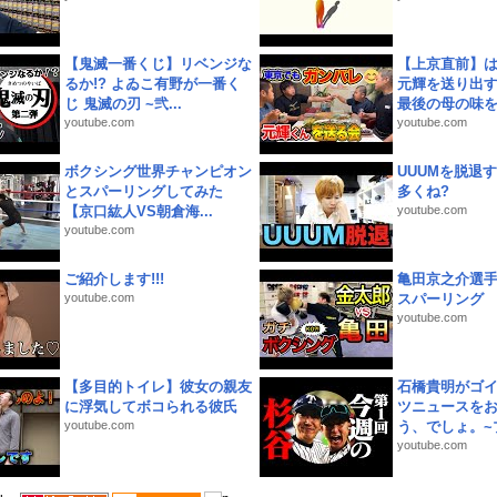
【鬼滅一番くじ】リベンジな
【上京直前】
るか!? よゐこ有野が一番く
元輝を送り出す
じ 鬼滅の刃 ~弐...
最後の母の味を噛
youtube.com
youtube.com
ボクシング世界チャンピオン
UUUMを脱退する
とスパーリングしてみた
多くね?
【京口紘人VS朝倉海...
youtube.com
youtube.com
ご紹介します!!!
亀田京之介選
youtube.com
スパーリング
youtube.com
【多目的トイレ】彼女の親友
石橋貴明がゴ
に浮気してボコられる彼氏
ツニュースを
youtube.com
う、でしょ。~プ
youtube.com