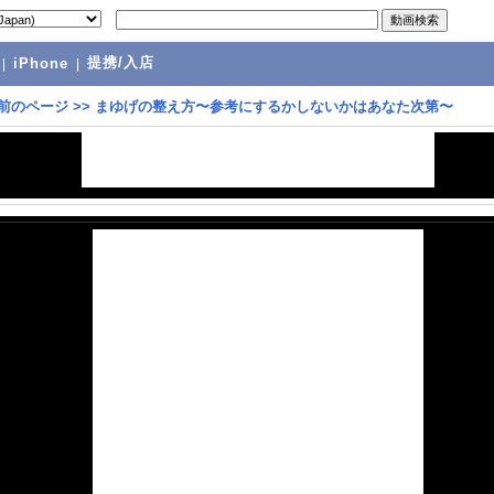
提携/入店
|
iPhone
|
前のページ
>>
まゆげの整え方〜参考にするかしないかはあなた次第〜