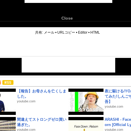
Close
6
共有:
メール
•
URLコピー
•
Editor
•
HTML
画
【報告】お母さんを亡くしま
夜に駆ける/YOA
した。
てみた!しんご
youtube.com
吾】
youtube.com
間違えてストロングゼロ買い
ARASHI - Face
過ぎた。
orn [Official L
youtube.com
youtube.com