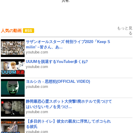
共有:
もっと見
人気の動画
る
サザンオールスターズ 特別ライブ2020「Keep S
milin’ ~皆さん、あ...
youtube.com
UUUMを脱退するYouTuber多くね?
youtube.com
ヨルシカ - 思想犯(OFFICIAL VIDEO)
youtube.com
静岡最恐心霊スポット大突撃!廃ホテルで見つけて
はいけないモノを見つけ...
youtube.com
【多目的トイレ】彼女の親友に浮気してボコられ
る彼氏
youtube.com