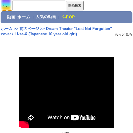
動画 ホーム
人気の動画
|
|
K-POP
ホーム
>>
前のページ
>>
Dream Theater "Lost Not Forgotten"
cover / Li-sa-X (Japanese 10 year old girl)
もっと見る