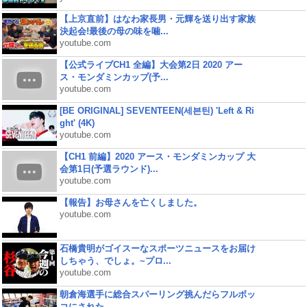
【上京直前】はなわ家長男・元輝を送り出す家族
決起会!最後の母の味を噛...
youtube.com
【公式ライブCH1 全編】大会第2日 2020 アー
ス・モンダミンカップ(予...
youtube.com
[BE ORIGINAL] SEVENTEEN(세븐틴) 'Left & Ri
ght' (4K)
youtube.com
【CH1 前編】2020 アース・モンダミンカップ 大
会第1日(予選ラウンド)...
youtube.com
【報告】お母さんを亡くしました。
youtube.com
石橋貴明がゴイスーなスポーツニュースをお届け
しちゃう、でしょ。~プロ...
youtube.com
朝倉海選手に総合スパーリング挑んだらフルボッ
コにされた...