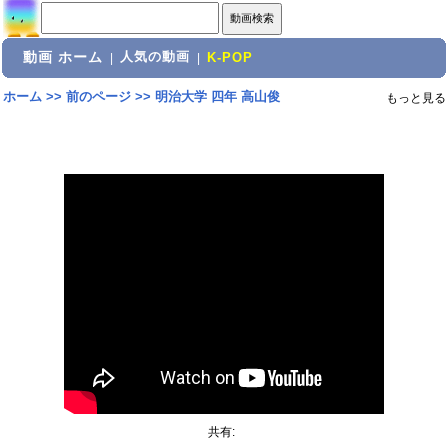
動画 ホーム
人気の動画
|
|
K-POP
ホーム
>>
前のページ
>>
明治大学 四年 高山俊
もっと見る
共有: