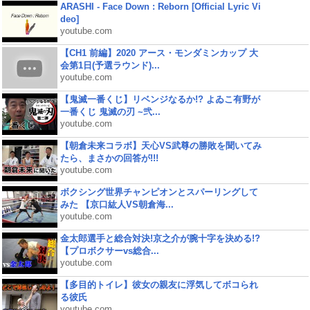
ARASHI - Face Down : Reborn [Official Lyric Vi
deo]
youtube.com
【CH1 前編】2020 アース・モンダミンカップ 大
会第1日(予選ラウンド)...
youtube.com
【鬼滅一番くじ】リベンジなるか!? よゐこ有野が
一番くじ 鬼滅の刃 ~弐...
youtube.com
【朝倉未来コラボ】天心VS武尊の勝敗を聞いてみ
たら、まさかの回答が!!!
youtube.com
ボクシング世界チャンピオンとスパーリングして
みた 【京口紘人VS朝倉海...
youtube.com
金太郎選手と総合対決!京之介が腕十字を決める!?
【プロボクサーvs総合...
youtube.com
【多目的トイレ】彼女の親友に浮気してボコられ
る彼氏
youtube.com