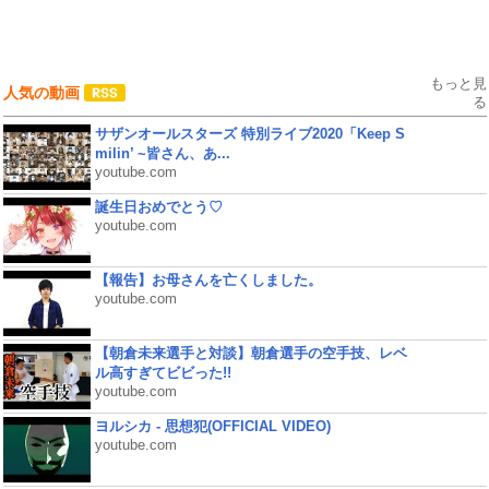
もっと見
人気の動画
る
サザンオールスターズ 特別ライブ2020「Keep S
milin’ ~皆さん、あ...
youtube.com
誕生日おめでとう♡
youtube.com
【報告】お母さんを亡くしました。
youtube.com
【朝倉未来選手と対談】朝倉選手の空手技、レベ
ル高すぎてビビった!!
youtube.com
ヨルシカ - 思想犯(OFFICIAL VIDEO)
youtube.com