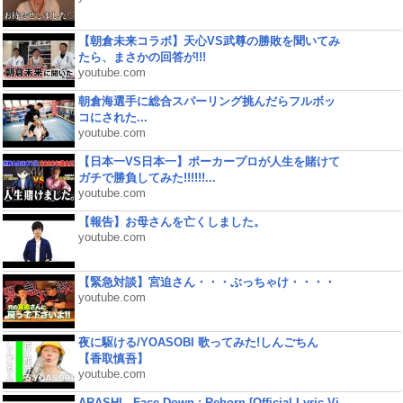
【朝倉未来コラボ】天心VS武尊の勝敗を聞いてみ
たら、まさかの回答が!!!
youtube.com
朝倉海選手に総合スパーリング挑んだらフルボッ
コにされた...
youtube.com
【日本一VS日本一】ポーカープロが人生を賭けて
ガチで勝負してみた!!!!!!...
youtube.com
【報告】お母さんを亡くしました。
youtube.com
【緊急対談】宮迫さん・・・ぶっちゃけ・・・・
youtube.com
夜に駆ける/YOASOBI 歌ってみた!しんごちん
【香取慎吾】
youtube.com
ARASHI - Face Down : Reborn [Official Lyric Vi