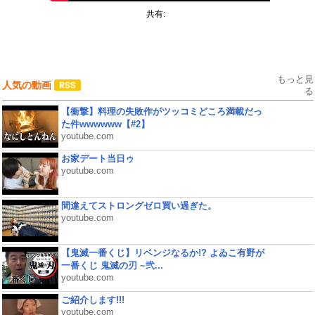
共有:
もっと見
人気の動画
る
【衝撃】料理の失敗作がツッコミどころ満載だっ
た件wwwwww【#2】
youtube.com
お家デート当日ゥ
youtube.com
間違えてストロングゼロ買い過ぎた。
youtube.com
【鬼滅一番くじ】リベンジなるか!? よゐこ有野が
一番くじ 鬼滅の刃 ~弐...
youtube.com
ご紹介します!!!
youtube.com