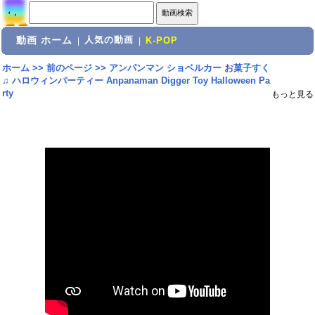
動画 ホーム
人気の動画
|
|
K-POP
ホーム
>>
前のページ
>>
アンパンマン ショベルカー お菓子すく
♫ ハロウィンパーティー Anpanaman Digger Toy Halloween Pa
rty
もっと見る