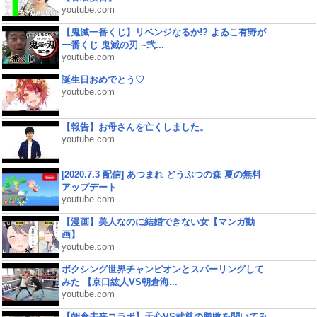
youtube.com
【鬼滅一番くじ】リベンジなるか!? よゐこ有野が
一番くじ 鬼滅の刃 ~弐...
youtube.com
誕生日おめでとう♡
youtube.com
【報告】お母さんを亡くしました。
youtube.com
[2020.7.3 配信] あつまれ どうぶつの森 夏の無料
アップデート
youtube.com
【漫画】美人なのに結婚できない女【マンガ動
画】
youtube.com
ボクシング世界チャンピオンとスパーリングして
みた 【京口紘人VS朝倉海...
youtube.com
【朝倉未来コラボ】天心VS武尊の勝敗を聞いてみ