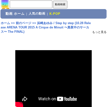
動画 ホーム
人気の動画
|
|
K-POP
ホーム
>>
前のページ
>>
浜崎あゆみ / Step by step (10.28 Rele
ase ARENA TOUR 2015 A Cirque de Minuit 〜真夜中のサーカ
ス〜 The FINAL)
もっと見る