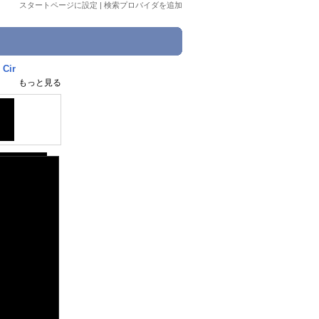
スタートページに設定
|
検索プロバイダを追加
 Cir
もっと見る