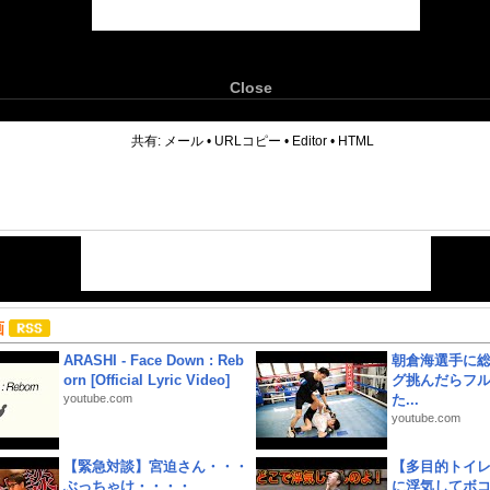
Close
6
共有:
メール
•
URLコピー
•
Editor
•
HTML
画
ARASHI - Face Down : Reb
朝倉海選手に
orn [Official Lyric Video]
グ挑んだらフ
youtube.com
た...
youtube.com
【緊急対談】宮迫さん・・・
【多目的トイ
ぶっちゃけ・・・・
に浮気してボ