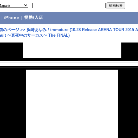
提携/入店
|
iPhone
|
前のページ
>>
浜崎あゆみ / immature (10.28 Release ARENA TOUR 2015 A
Minuit 〜真夜中のサーカス〜 The FINAL)