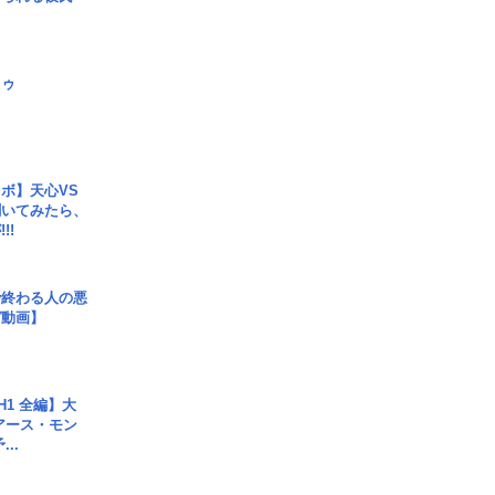
日ゥ
ボ】天心VS
聞いてみたら、
!!
で終わる人の悪
ガ動画】
H1 全編】大
 アース・モン
..