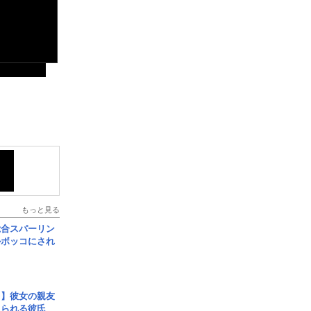
もっと見る
総合スパーリン
ルボッコにされ
レ】彼女の親友
コられる彼氏