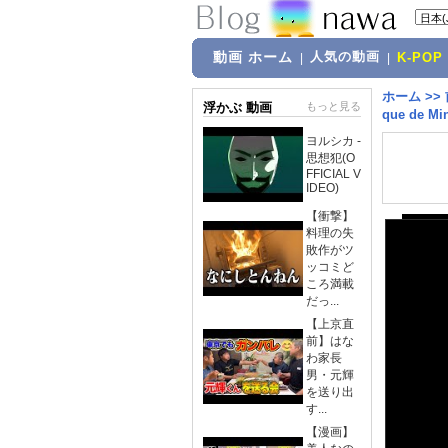
動画 ホーム
人気の動画
|
|
K-POP
ホーム
>>
浮かぶ 動画
もっと見る
que de 
ヨルシカ -
思想犯(O
FFICIAL V
IDEO)
【衝撃】
料理の失
敗作がツ
ッコミど
ころ満載
だっ...
【上京直
前】はな
わ家長
男・元輝
を送り出
す...
【漫画】