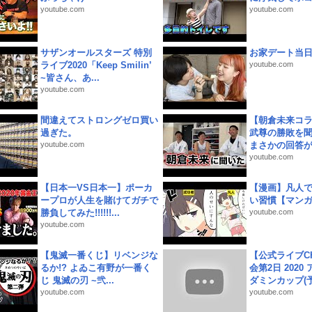
youtube.com
youtube.com
サザンオールスターズ 特別
お家デート当
ライブ2020「Keep Smilin’
youtube.com
~皆さん、あ...
youtube.com
間違えてストロングゼロ買い
【朝倉未来コラ
過ぎた。
武尊の勝敗を
youtube.com
まさかの回答が!
youtube.com
【日本一VS日本一】ポーカ
【漫画】凡人
ープロが人生を賭けてガチで
い習慣【マン
勝負してみた!!!!!!...
youtube.com
youtube.com
【鬼滅一番くじ】リベンジな
【公式ライブC
るか!? よゐこ有野が一番く
会第2日 2020
じ 鬼滅の刃 ~弐...
ダミンカップ(予.
youtube.com
youtube.com