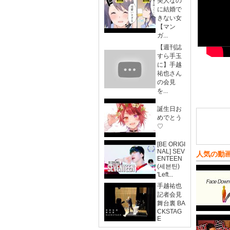
美人なの
に結婚で
きない女
【マン
ガ...
【週刊誌
すら手玉
に】手越
祐也さん
の会見
を...
誕生日お
めでとう
♡
[BE ORIGI
NAL] SEV
人気の動
ENTEEN
(세븐틴)
'Left...
手越祐也
記者会見
舞台裏 BA
CKSTAG
E