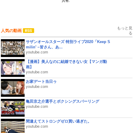
共有:
もっと見
人気の動画
る
サザンオールスターズ 特別ライブ2020「Keep S
milin’ ~皆さん、あ...
youtube.com
【漫画】美人なのに結婚できない女【マンガ動
画】
youtube.com
お家デート当日ゥ
youtube.com
亀田京之介選手とボクシングスパーリング
youtube.com
間違えてストロングゼロ買い過ぎた。
youtube.com