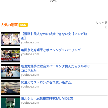
共有:
もっと見
人気の動画
る
【漫画】美人なのに結婚できない女【マンガ動
画】
youtube.com
亀田京之介選手とボクシングスパーリング
youtube.com
朝倉海選手に総合スパーリング挑んだらフルボッ
コにされた...
youtube.com
間違えてストロングゼロ買い過ぎた。
youtube.com
ヨルシカ - 思想犯(OFFICIAL VIDEO)
youtube.com