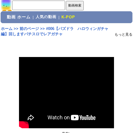
動画 ホーム
人気の動画
|
|
K-POP
ホーム
>>
前のページ
>>
#006【パズドラ ハロウィンガチャ
編】回しますパチスロでレアガチャ
もっと見る