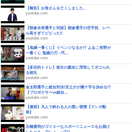
【報告】お母さんを亡くしました。
youtube.com
【朝倉未来選手と対談】朝倉選手の空手技、レベ
ル高すぎてビビった!!
youtube.com
【鬼滅一番くじ】リベンジなるか!? よゐこ有野が
一番くじ 鬼滅の刃 ~弐...
youtube.com
【多目的トイレ】彼女の親友に浮気してボコられ
る彼氏
youtube.com
金太郎選手と総合対決!京之介が腕十字を決める!?
【プロボクサーvs総合...
youtube.com
【漫画】凡人で終わる人の悪い習慣【マンガ動
画】
youtube.com
石橋貴明がゴイスーなスポーツニュースをお届け
しちゃう、でしょ。~プロ...