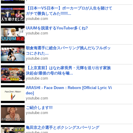
【日本一VS日本一】ポーカープロが人生を賭けて
ガチで勝負してみた!!!!!!...
youtube.com
UUUMを脱退するYouTuber多くね?
youtube.com
朝倉海選手に総合スパーリング挑んだらフルボッ
コにされた...
youtube.com
【上京直前】はなわ家長男・元輝を送り出す家族
決起会!最後の母の味を噛...
youtube.com
ARASHI - Face Down : Reborn [Official Lyric Vi
deo]
youtube.com
ご紹介します!!!
youtube.com
亀田京之介選手とボクシングスパーリング
youtube.com