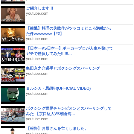
ご紹介します!!!
youtube.com
【衝撃】料理の失敗作がツッコミどころ満載だっ
た件wwwwww【#2】
youtube.com
【日本一VS日本一】ポーカープロが人生を賭けて
ガチで勝負してみた!!!!!!...
youtube.com
亀田京之介選手とボクシングスパーリング
youtube.com
ヨルシカ - 思想犯(OFFICIAL VIDEO)
youtube.com
ボクシング世界チャンピオンとスパーリングして
みた 【京口紘人VS朝倉海...
youtube.com
【報告】お母さんを亡くしました。
youtube.com