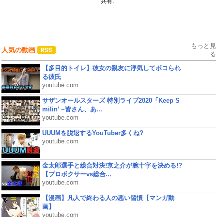
共有:
もっと見
人気の動画
る
【多目的トイレ】彼女の親友に浮気してボコられ
る彼氏
youtube.com
サザンオールスターズ 特別ライブ2020「Keep S
milin’ ~皆さん、あ...
youtube.com
UUUMを脱退するYouTuber多くね?
youtube.com
金太郎選手と総合対決!京之介が腕十字を決める!?
【プロボクサーvs総合...
youtube.com
【漫画】凡人で終わる人の悪い習慣【マンガ動
画】
youtube.com