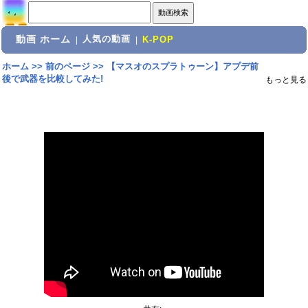
動画 ホーム
人気の動画
|
|
K-POP
ホーム
>>
前のページ
>>
【マスオのスプラトゥーン】アプデ前
後で武器を比較してみた!
もっと見る