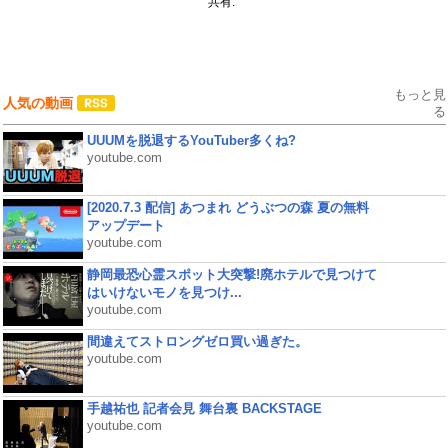
共有:
もっと見
人気の動画
る
UUUMを脱退するYouTuber多くね?
youtube.com
[2020.7.3 配信] あつまれ どうぶつの森 夏の無料
アップデート
youtube.com
静岡最恐心霊スポット大突撃!廃ホテルで見つけて
はいけないモノを見つけ...
youtube.com
間違えてストロングゼロ買い過ぎた。
youtube.com
手越祐也 記者会見 舞台裏 BACKSTAGE
youtube.com