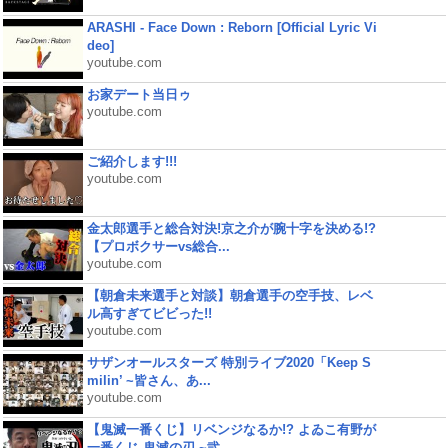
ARASHI - Face Down : Reborn [Official Lyric Vi
deo]
youtube.com
お家デート当日ゥ
youtube.com
ご紹介します!!!
youtube.com
金太郎選手と総合対決!京之介が腕十字を決める!?
【プロボクサーvs総合...
youtube.com
【朝倉未来選手と対談】朝倉選手の空手技、レベ
ル高すぎてビビった!!
youtube.com
サザンオールスターズ 特別ライブ2020「Keep S
milin’ ~皆さん、あ...
youtube.com
【鬼滅一番くじ】リベンジなるか!? よゐこ有野が
一番くじ 鬼滅の刃 ~弐...