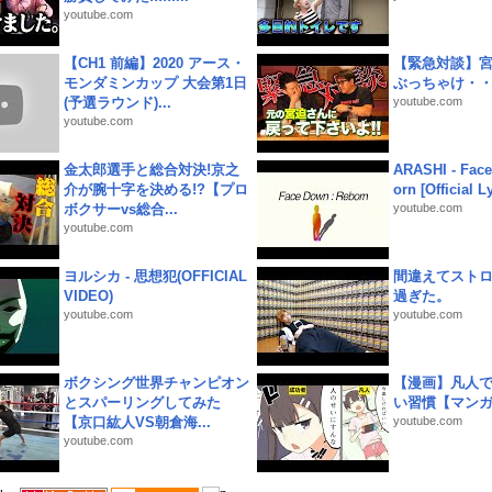
youtube.com
【CH1 前編】2020 アース・
【緊急対談】
モンダミンカップ 大会第1日
ぶっちゃけ・
(予選ラウンド)...
youtube.com
youtube.com
金太郎選手と総合対決!京之
ARASHI - Face
介が腕十字を決める!?【プロ
orn [Official L
ボクサーvs総合...
youtube.com
youtube.com
ヨルシカ - 思想犯(OFFICIAL
間違えてスト
VIDEO)
過ぎた。
youtube.com
youtube.com
ボクシング世界チャンピオン
【漫画】凡人
とスパーリングしてみた
い習慣【マン
【京口紘人VS朝倉海...
youtube.com
youtube.com