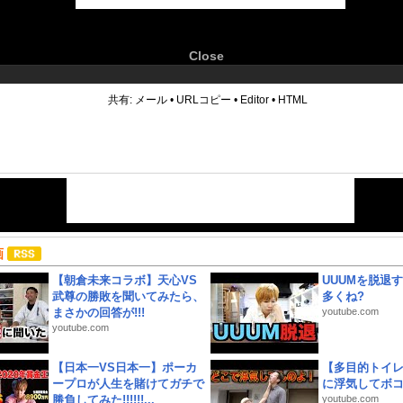
Close
6
共有:
メール
•
URLコピー
•
Editor
•
HTML
画
【朝倉未来コラボ】天心VS
UUUMを脱退する
武尊の勝敗を聞いてみたら、
多くね?
まさかの回答が!!!
youtube.com
youtube.com
【日本一VS日本一】ポーカ
【多目的トイ
ープロが人生を賭けてガチで
に浮気してボ
勝負してみた!!!!!!...
youtube.com