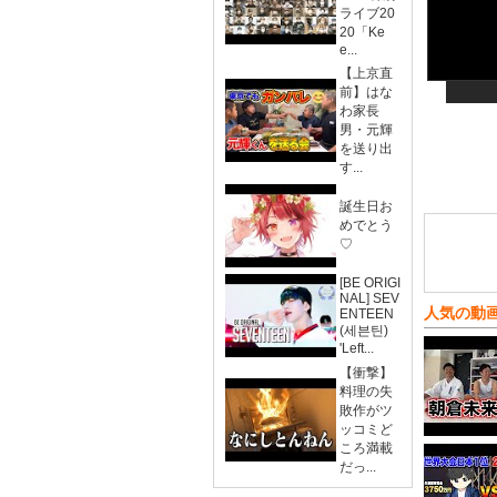
ライブ20
20「Ke
e...
【上京直
前】はな
わ家長
男・元輝
を送り出
す...
誕生日お
めでとう
♡
[BE ORIGI
NAL] SEV
人気の動
ENTEEN
(세븐틴)
'Left...
【衝撃】
料理の失
敗作がツ
ッコミど
ころ満載
だっ...