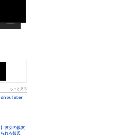
もっと見る
YouTuber
レ】彼女の親友
コられる彼氏