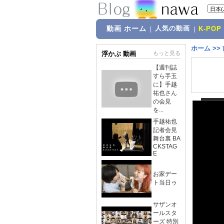
動画 ホーム
人気の動画
|
|
K-POP
ホーム
>>
浮かぶ 動画
もっと見る
【週刊誌
すら手玉
に】手越
祐也さん
の会見
を...
手越祐也
記者会見
舞台裏 BA
CKSTAG
E
お家デー
ト当日ゥ
サザンオ
ールスタ
ーズ 特別