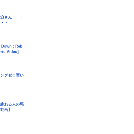
宮迫さん・・・
・・・
 Down : Reb
yric Video]
ロングゼロ買い
で終わる人の悪
ガ動画】