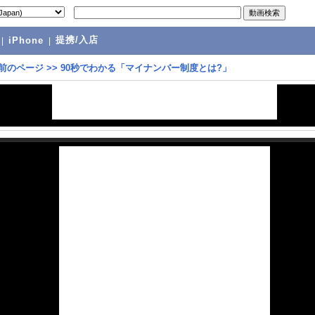
提携/入店
|
iPhone
|
前のページ
>>
90秒でわかる「マイナンバー制度とは?」