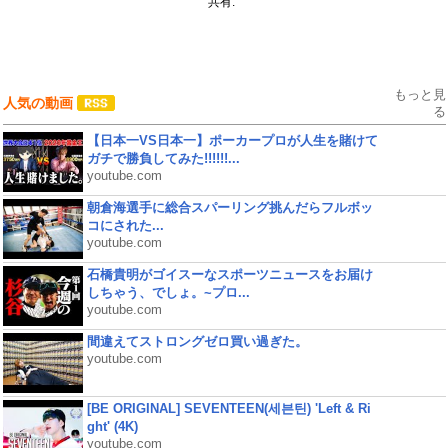
共有:
もっと見
人気の動画
る
【日本一VS日本一】ポーカープロが人生を賭けて
ガチで勝負してみた!!!!!!...
youtube.com
朝倉海選手に総合スパーリング挑んだらフルボッ
コにされた...
youtube.com
石橋貴明がゴイスーなスポーツニュースをお届け
しちゃう、でしょ。~プロ...
youtube.com
間違えてストロングゼロ買い過ぎた。
youtube.com
[BE ORIGINAL] SEVENTEEN(세븐틴) 'Left & Ri
ght' (4K)
youtube.com