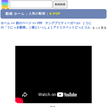
動画 ホーム
人気の動画
|
|
K-POP
ホーム
>>
前のページ
>>
#99 ヤングプリティーガール! | うに
の「うにっき動画」 | 猫といっしょ | アイリスペットどっとコム
もっと見る