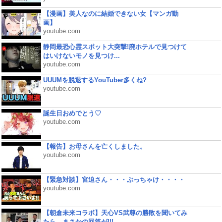
【漫画】美人なのに結婚できない女【マンガ動
画】
youtube.com
静岡最恐心霊スポット大突撃!廃ホテルで見つけて
はいけないモノを見つけ...
youtube.com
UUUMを脱退するYouTuber多くね?
youtube.com
誕生日おめでとう♡
youtube.com
【報告】お母さんを亡くしました。
youtube.com
【緊急対談】宮迫さん・・・ぶっちゃけ・・・・
youtube.com
【朝倉未来コラボ】天心VS武尊の勝敗を聞いてみ
たら、まさかの回答が!!!