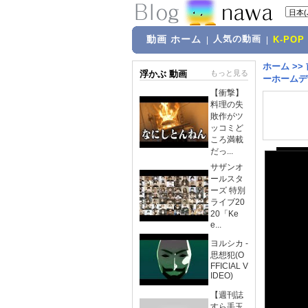
動画 ホーム
人気の動画
|
|
K-POP
ホーム
>>
浮かぶ 動画
もっと見る
ーホームデ
【衝撃】
料理の失
敗作がツ
ッコミど
ころ満載
だっ...
サザンオ
ールスタ
ーズ 特別
ライブ20
20「Ke
e...
ヨルシカ -
思想犯(O
FFICIAL V
IDEO)
【週刊誌
すら手玉