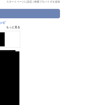
スタートページに設定
|
検索プロバイダを追加
ッピ
もっと見る