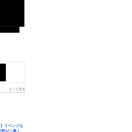
もっと見る
じ】リベンジな
こ有野が一番く