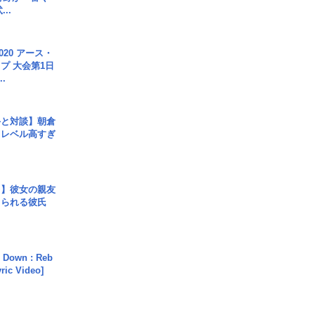
..
020 アース・
プ 大会第1日
.
手と対談】朝倉
、レベル高すぎ
レ】彼女の親友
コられる彼氏
 Down : Reb
yric Video]