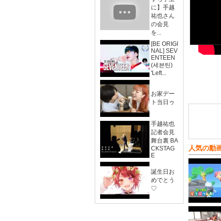
に】手越
祐也さん
の会見
を...
[BE ORIGI
NAL] SEV
ENTEEN
(세븐틴)
'Left...
お家デー
ト当日ゥ
手越祐也
記者会見
舞台裏 BA
人気の動
CKSTAG
E
誕生日お
めでとう
♡