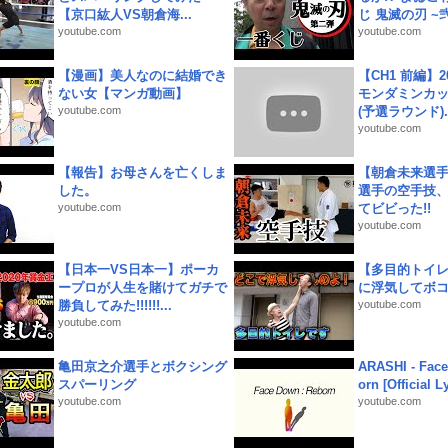
【京口紘人VS朝倉海...
じ 鬼滅の刃 ~弐.
youtube.com
youtube.com
【漫画】美人なのに結婚でき
【CH1 前編】2
ない女【マンガ動画】
モンダミンカッ
youtube.com
(予選ラウンド)..
youtube.com
【報告】お母さんを亡くしま
【朝倉未来選
した。
選手の空手技
youtube.com
てビビった!!
youtube.com
【日本一VS日本一】ポーカ
【多目的トイ
ープロが人生を賭けてガチで
に浮気してボ
勝負してみた!!!!!!...
youtube.com
youtube.com
亀田京之介選手とボクシング
ARASHI - Face
スパーリング
orn [Official L
youtube.com
youtube.com