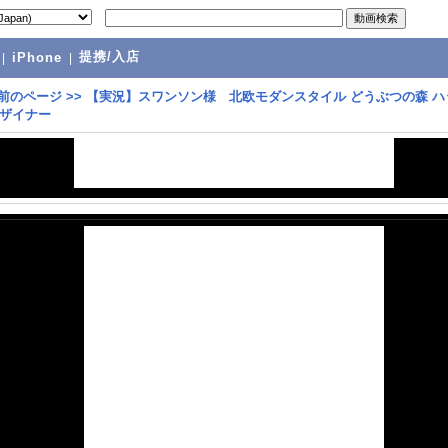
提携/入店
|
iPhone
|
前のページ
>>
【実況】スワンソン様 北欧モダンスタイル どうぶつの森 ハ
ザイナー