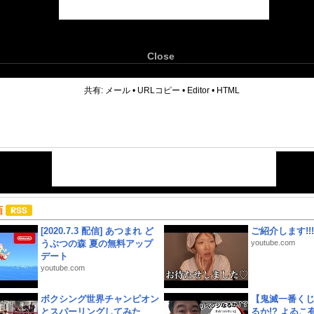
Close
6
共有:
メール
•
URLコピー
•
Editor
•
HTML
画
[2020.7.3 配信] あつまれ ど
ご紹介します!!!
うぶつの森 夏の無料アップ
youtube.com
デート
youtube.com
ボクシング世界チャンピオン
【鬼滅一番く
とスパーリングしてみた
るか!? よゐ