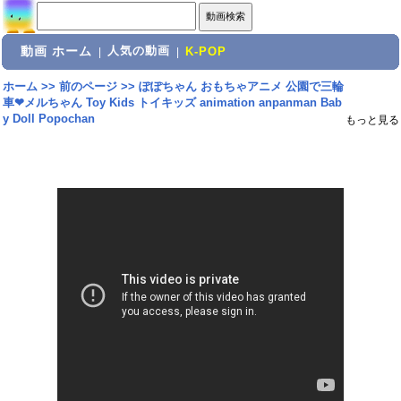
動画 ホーム
人気の動画
|
|
K-POP
ホーム
>>
前のページ
>>
ぽぽちゃん おもちゃアニメ 公園で三輪
車❤メルちゃん Toy Kids トイキッズ animation anpanman Bab
y Doll Popochan
もっと見る