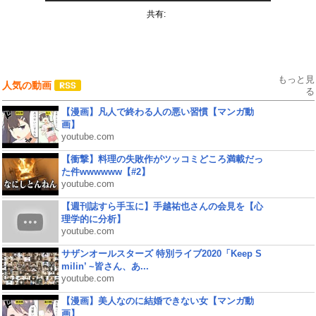
共有:
もっと見
人気の動画
る
【漫画】凡人で終わる人の悪い習慣【マンガ動
画】
youtube.com
【衝撃】料理の失敗作がツッコミどころ満載だっ
た件wwwwww【#2】
youtube.com
【週刊誌すら手玉に】手越祐也さんの会見を【心
理学的に分析】
youtube.com
サザンオールスターズ 特別ライブ2020「Keep S
milin’ ~皆さん、あ...
youtube.com
【漫画】美人なのに結婚できない女【マンガ動
画】