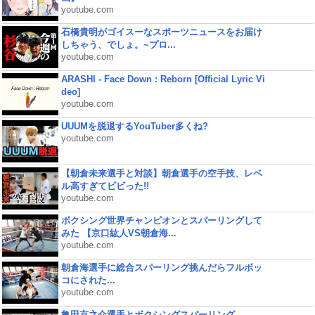
youtube.com
石橋貴明がゴイスーなスポーツニュースをお届け
しちゃう、でしょ。~プロ...
youtube.com
ARASHI - Face Down : Reborn [Official Lyric Vi
deo]
youtube.com
UUUMを脱退するYouTuber多くね?
youtube.com
【朝倉未来選手と対談】朝倉選手の空手技、レベ
ル高すぎてビビった!!
youtube.com
ボクシング世界チャンピオンとスパーリングして
みた 【京口紘人VS朝倉海...
youtube.com
朝倉海選手に総合スパーリング挑んだらフルボッ
コにされた...
youtube.com
亀田京之介選手とボクシングスパーリング