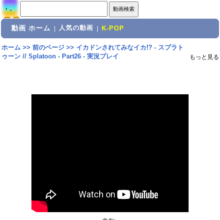
動画 ホーム
人気の動画
|
|
K-POP
ホーム
>>
前のページ
>>
イカドンされてみなイカ!? - スプラト
ゥーン // Splatoon - Part26 - 実況プレイ
もっと見る