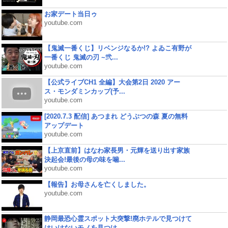
お家デート当日ゥ
youtube.com
【鬼滅一番くじ】リベンジなるか!? よゐこ有野が
一番くじ 鬼滅の刃 ~弐...
youtube.com
【公式ライブCH1 全編】大会第2日 2020 アー
ス・モンダミンカップ(予...
youtube.com
[2020.7.3 配信] あつまれ どうぶつの森 夏の無料
アップデート
youtube.com
【上京直前】はなわ家長男・元輝を送り出す家族
決起会!最後の母の味を噛...
youtube.com
【報告】お母さんを亡くしました。
youtube.com
静岡最恐心霊スポット大突撃!廃ホテルで見つけて
はいけないモノを見つけ...