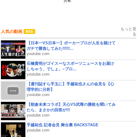
共有:
もっと見
人気の動画
る
【日本一VS日本一】ポーカープロが人生を賭けて
ガチで勝負してみた!!!!!!...
youtube.com
石橋貴明がゴイスーなスポーツニュースをお届け
しちゃう、でしょ。~プロ...
youtube.com
【週刊誌すら手玉に】手越祐也さんの会見を【心
理学的に分析】
youtube.com
【朝倉未来コラボ】天心VS武尊の勝敗を聞いてみ
たら、まさかの回答が!!!
youtube.com
手越祐也 記者会見 舞台裏 BACKSTAGE
youtube.com