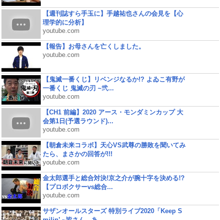
【週刊誌すら手玉に】手越祐也さんの会見を【心
理学的に分析】
youtube.com
【報告】お母さんを亡くしました。
youtube.com
【鬼滅一番くじ】リベンジなるか!? よゐこ有野が
一番くじ 鬼滅の刃 ~弐...
youtube.com
【CH1 前編】2020 アース・モンダミンカップ 大
会第1日(予選ラウンド)...
youtube.com
【朝倉未来コラボ】天心VS武尊の勝敗を聞いてみ
たら、まさかの回答が!!!
youtube.com
金太郎選手と総合対決!京之介が腕十字を決める!?
【プロボクサーvs総合...
youtube.com
サザンオールスターズ 特別ライブ2020「Keep S
milin’ ~皆さん、あ...