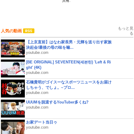
共有:
もっと見
人気の動画
る
【上京直前】はなわ家長男・元輝を送り出す家族
決起会!最後の母の味を噛...
youtube.com
[BE ORIGINAL] SEVENTEEN(세븐틴) 'Left & Ri
ght' (4K)
youtube.com
石橋貴明がゴイスーなスポーツニュースをお届け
しちゃう、でしょ。~プロ...
youtube.com
UUUMを脱退するYouTuber多くね?
youtube.com
お家デート当日ゥ
youtube.com