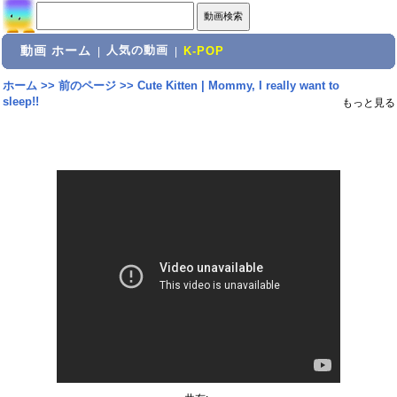
動画 ホーム
人気の動画
|
|
K-POP
ホーム
>>
前のページ
>>
Cute Kitten | Mommy, I really want to
sleep!!
もっと見る