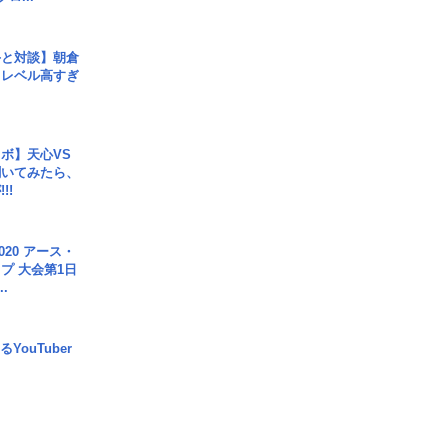
手と対談】朝倉
、レベル高すぎ
ボ】天心VS
聞いてみたら、
!!
020 アース・
プ 大会第1日
.
YouTuber