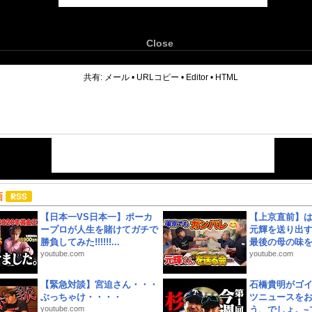
Close
6
共有:
メール
•
URLコピー
•
Editor
•
HTML
画
【日本一VS日本一】ポーカ
【上京直前】
ープロが人生を賭けてガチで
元輝を送り出す
勝負してみた!!!!!!...
最後の母の味を噛
youtube.com
youtube.com
【緊急対談】宮迫さん・・・
石橋貴明がゴ
ぶっちゃけ・・・・
ツニュースを
youtube.com
う、でしょ。~プ