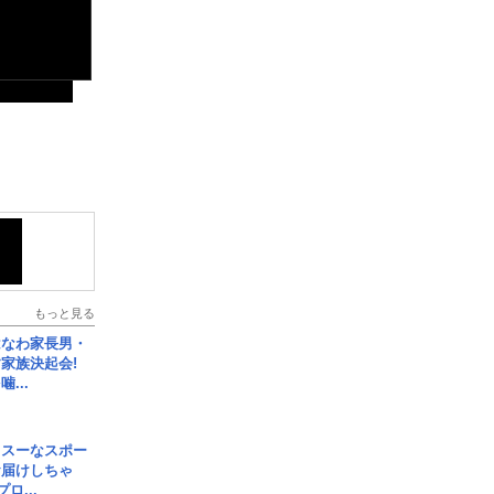
もっと見る
はなわ家長男・
家族決起会!
...
イスーなスポー
お届けしちゃ
ロ...