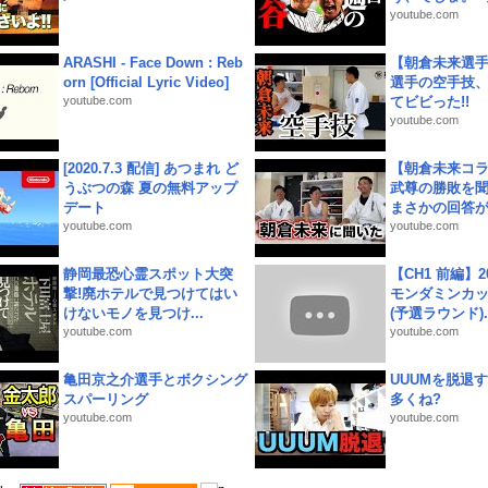
youtube.com
ARASHI - Face Down : Reb
【朝倉未来選
orn [Official Lyric Video]
選手の空手技
youtube.com
てビビった!!
youtube.com
[2020.7.3 配信] あつまれ ど
【朝倉未来コラ
うぶつの森 夏の無料アップ
武尊の勝敗を
デート
まさかの回答が!
youtube.com
youtube.com
静岡最恐心霊スポット大突
【CH1 前編】2
撃!廃ホテルで見つけてはい
モンダミンカッ
けないモノを見つけ...
(予選ラウンド)..
youtube.com
youtube.com
亀田京之介選手とボクシング
UUUMを脱退する
スパーリング
多くね?
youtube.com
youtube.com