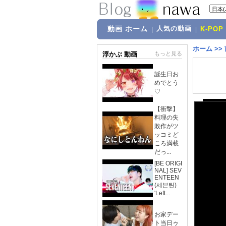
動画 ホーム
人気の動画
|
|
K-POP
ホーム
>>
浮かぶ 動画
もっと見る
誕生日お
めでとう
♡
【衝撃】
料理の失
敗作がツ
ッコミど
ころ満載
だっ...
[BE ORIGI
NAL] SEV
ENTEEN
(세븐틴)
'Left...
お家デー
ト当日ゥ