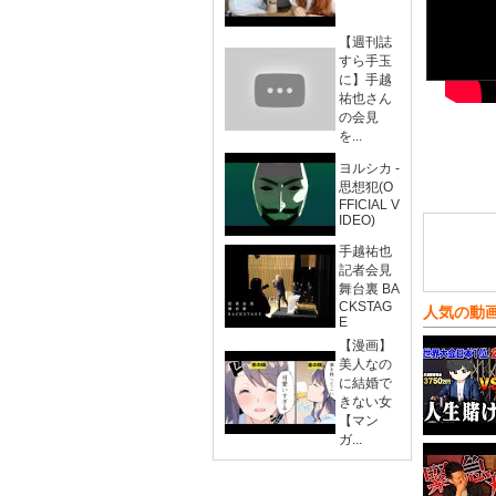
【週刊誌
すら手玉
に】手越
祐也さん
の会見
を...
ヨルシカ -
思想犯(O
FFICIAL V
IDEO)
手越祐也
記者会見
舞台裏 BA
CKSTAG
人気の動
E
【漫画】
美人なの
に結婚で
きない女
【マン
ガ...