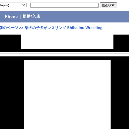
提携/入店
|
iPhone
|
前のページ
>>
柴犬の子犬がレスリング Shiba Inu Wrestling