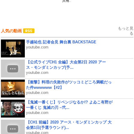
共有:
もっと見
人気の動画
る
手越祐也 記者会見 舞台裏 BACKSTAGE
youtube.com
【公式ライブCH1 全編】大会第2日 2020 アー
ス・モンダミンカップ(予...
youtube.com
【衝撃】料理の失敗作がツッコミどころ満載だっ
た件wwwwww【#2】
youtube.com
【鬼滅一番くじ】リベンジなるか!? よゐこ有野が
一番くじ 鬼滅の刃 ~弐...
youtube.com
【CH1 前編】2020 アース・モンダミンカップ 大
会第1日(予選ラウンド)...
youtube.com