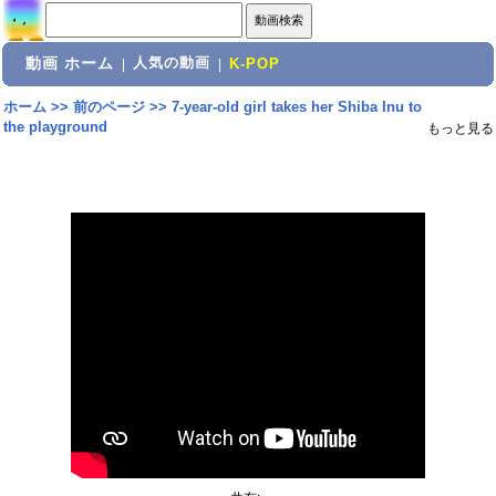
動画 ホーム
人気の動画
|
|
K-POP
ホーム
>>
前のページ
>>
7-year-old girl takes her Shiba Inu to
the playground
もっと見る