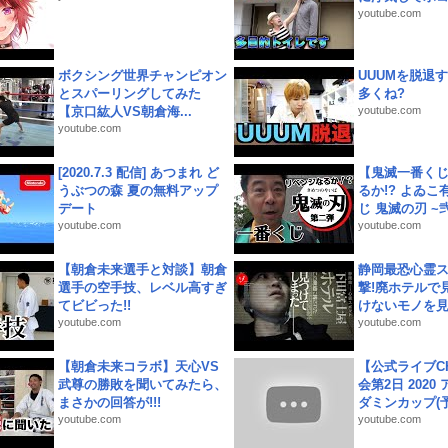
youtube.com
ボクシング世界チャンピオン
UUUMを脱退する
とスパーリングしてみた
多くね?
【京口紘人VS朝倉海...
youtube.com
youtube.com
[2020.7.3 配信] あつまれ ど
【鬼滅一番く
うぶつの森 夏の無料アップ
るか!? よゐ
デート
じ 鬼滅の刃 ~弐.
youtube.com
youtube.com
【朝倉未来選手と対談】朝倉
静岡最恐心霊
選手の空手技、レベル高すぎ
撃!廃ホテルで
てビビった!!
けないモノを見つ
youtube.com
youtube.com
【朝倉未来コラボ】天心VS
【公式ライブC
武尊の勝敗を聞いてみたら、
会第2日 2020
まさかの回答が!!!
ダミンカップ(予.
youtube.com
youtube.com