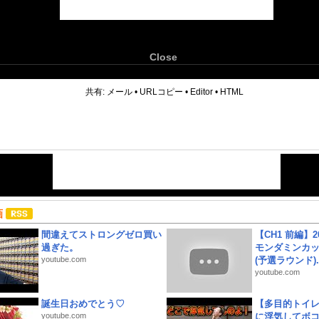
Close
6
共有:
メール
•
URLコピー
•
Editor
•
HTML
画
間違えてストロングゼロ買い
【CH1 前編】2
過ぎた。
モンダミンカッ
youtube.com
(予選ラウンド)..
youtube.com
誕生日おめでとう♡
【多目的トイ
youtube.com
に浮気してボ