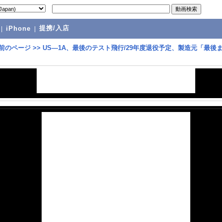
提携/入店
|
iPhone
|
前のページ
>>
US―1A、最後のテスト飛行/29年度退役予定、製造元「最後