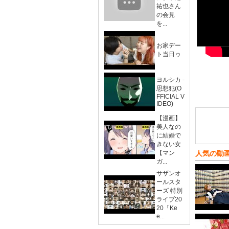
祐也さん
の会見
を...
お家デー
ト当日ゥ
ヨルシカ -
思想犯(O
FFICIAL V
IDEO)
【漫画】
美人なの
に結婚で
きない女
【マン
人気の動
ガ...
サザンオ
ールスタ
ーズ 特別
ライブ20
20「Ke
e...