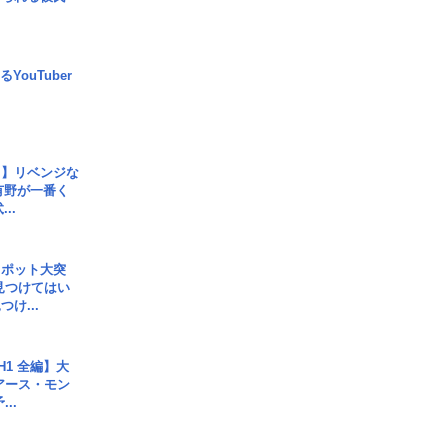
YouTuber
じ】リベンジな
こ有野が一番く
..
スポット大突
見つけてはい
け...
H1 全編】大
 アース・モン
..