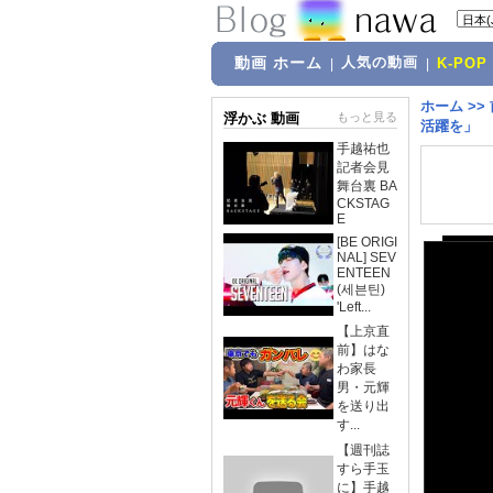
動画 ホーム
人気の動画
|
|
K-POP
ホーム
>>
浮かぶ 動画
もっと見る
活躍を」
手越祐也
記者会見
舞台裏 BA
CKSTAG
E
[BE ORIGI
NAL] SEV
ENTEEN
(세븐틴)
'Left...
【上京直
前】はな
わ家長
男・元輝
を送り出
す...
【週刊誌
すら手玉
に】手越