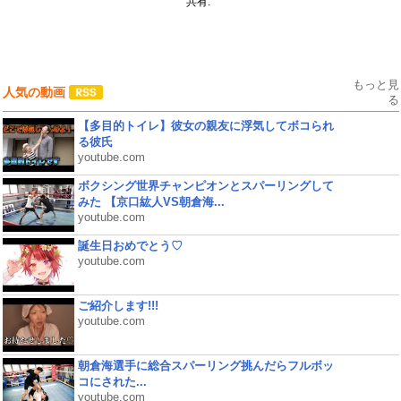
共有:
もっと見
人気の動画
る
【多目的トイレ】彼女の親友に浮気してボコられ
る彼氏
youtube.com
ボクシング世界チャンピオンとスパーリングして
みた 【京口紘人VS朝倉海...
youtube.com
誕生日おめでとう♡
youtube.com
ご紹介します!!!
youtube.com
朝倉海選手に総合スパーリング挑んだらフルボッ
コにされた...
youtube.com