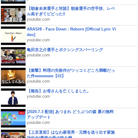
【朝倉未来選手と対談】朝倉選手の空手技、レベ
ル高すぎてビビった!!
youtube.com
ARASHI - Face Down : Reborn [Official Lyric Vi
deo]
youtube.com
亀田京之介選手とボクシングスパーリング
youtube.com
【衝撃】料理の失敗作がツッコミどころ満載だっ
た件wwwwww【#2】
youtube.com
【報告】お母さんを亡くしました。
youtube.com
[2020.7.3 配信] あつまれ どうぶつの森 夏の無料
アップデート
youtube.com
【上京直前】はなわ家長男・元輝を送り出す家族
決起会!最後の母の味を噛...