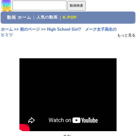
動画 ホーム
人気の動画
|
|
K-POP
ホーム
>>
前のページ
>>
High School Girl? メーク女子高生の
ヒミツ
もっと見る