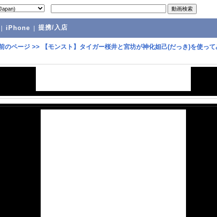
提携/入店
|
iPhone
|
前のページ
>>
【モンスト】タイガー桜井と宮坊が神化妲己(だっき)を使って