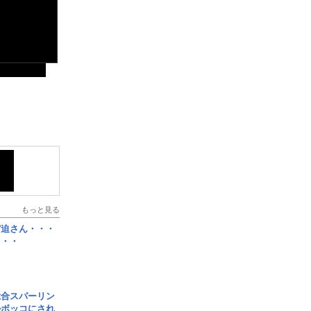
もっと見る
宮迫さん・・・
・・・
総合スパーリン
ルボッコにされ