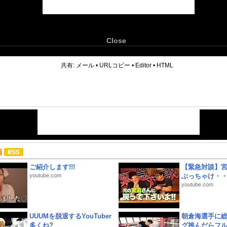
Close
6
共有:
メール
•
URLコピー
•
Editor
•
HTML
画
ご紹介します!!!
【緊急対談】
youtube.com
ぶっちゃけ・
youtube.com
UUUMを脱退するYouTuber
朝倉海選手に
多くね?
グ挑んだらフ