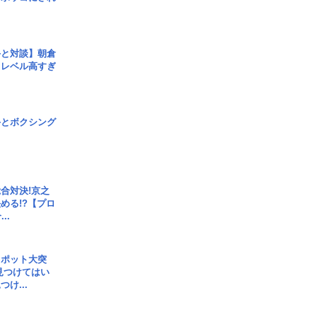
手と対談】朝倉
、レベル高すぎ
手とボクシング
合対決!京之
める!?【プロ
..
スポット大突
見つけてはい
け...