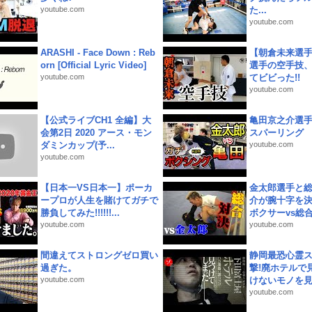
youtube.com
た...
youtube.com
ARASHI - Face Down : Reb
【朝倉未来選
orn [Official Lyric Video]
選手の空手技
youtube.com
てビビった!!
youtube.com
【公式ライブCH1 全編】大
亀田京之介選
会第2日 2020 アース・モン
スパーリング
ダミンカップ(予...
youtube.com
youtube.com
【日本一VS日本一】ポーカ
金太郎選手と総
ープロが人生を賭けてガチで
介が腕十字を決
勝負してみた!!!!!!...
ボクサーvs総合.
youtube.com
youtube.com
間違えてストロングゼロ買い
静岡最恐心霊
過ぎた。
撃!廃ホテルで
youtube.com
けないモノを見つ
youtube.com