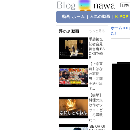
動画 ホーム
人気の動画
|
|
K-POP
ホーム
>>
浮かぶ 動画
もっと見る
た!
手越祐也
記者会見
舞台裏 BA
CKSTAG
E
【上京直
前】はな
わ家長
男・元輝
を送り出
す...
【衝撃】
料理の失
敗作がツ
ッコミど
ころ満載
だっ...
[BE ORIGI