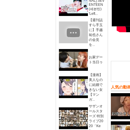
NAL] SEV
ENTEEN
(세븐틴)
'Left...
【週刊誌
すら手玉
に】手越
祐也さん
の会見
を...
お家デー
ト当日ゥ
【漫画】
美人なの
に結婚で
人気の動
きない女
【マン
ガ...
サザンオ
ールスタ
ーズ 特別
ライブ20
20「Ke