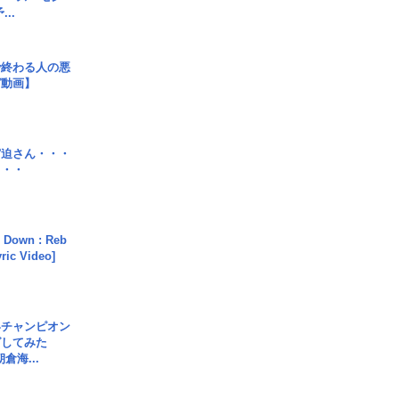
..
で終わる人の悪
ガ動画】
宮迫さん・・・
・・・
 Down : Reb
yric Video]
界チャンピオン
グしてみた
倉海...