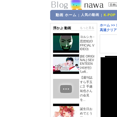
動画 ホーム
人気の動画
|
|
K-POP
ホーム
>>
浮かぶ 動画
もっと見る
高速クリア
ヨルシカ -
思想犯(O
FFICIAL V
IDEO)
[BE ORIGI
NAL] SEV
ENTEEN
(세븐틴)
'Left...
【週刊誌
すら手玉
に】手越
祐也さん
の会見
を...
誕生日お
めでとう