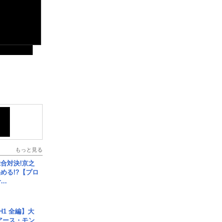
もっと見る
合対決!京之
める!?【プロ
..
H1 全編】大
 アース・モン