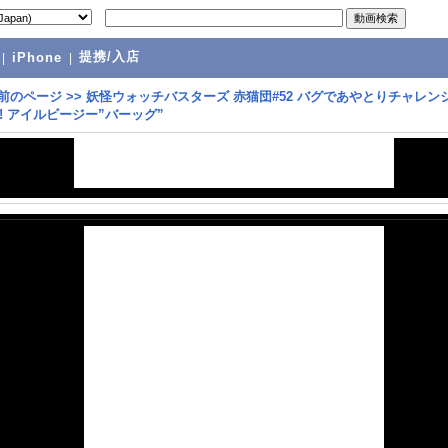
提携/入店
|
iPhone
|
前のページ
>>
妖怪ウォッチバスターズ 赤猫団#52 バグであやとりチャレン
! アイルビージー”バーッグ”