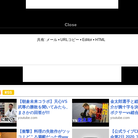
Close
6
共有:
メール
•
URLコピー
•
Editor
•
HTML
画
【朝倉未来コラボ】天心VS
金太郎選手と総
武尊の勝敗を聞いてみたら、
介が腕十字を決
まさかの回答が!!!
ボクサーvs総合.
youtube.com
youtube.com
【衝撃】料理の失敗作がツッ
【公式ライブC
コミどころ満載だった件ww
会第2日 2020