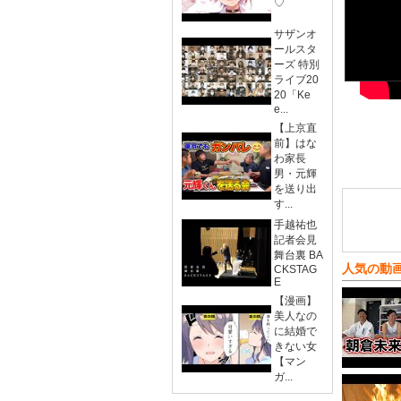
♡
サザンオ
ールスタ
ーズ 特別
ライブ20
20「Ke
e...
【上京直
前】はな
わ家長
男・元輝
を送り出
す...
手越祐也
記者会見
舞台裏 BA
人気の動
CKSTAG
E
【漫画】
美人なの
に結婚で
きない女
【マン
ガ...