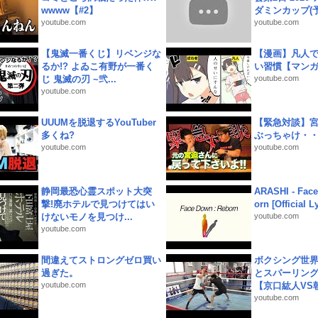
wwww【#2】
ダミンカップ(予.
youtube.com
youtube.com
【鬼滅一番くじ】リベンジな
【漫画】凡人
るか!? よゐこ有野が一番く
い習慣【マン
じ 鬼滅の刃 ~弐...
youtube.com
youtube.com
UUUMを脱退するYouTuber
【緊急対談】
多くね?
ぶっちゃけ・
youtube.com
youtube.com
静岡最恐心霊スポット大突
ARASHI - Face
撃!廃ホテルで見つけてはい
orn [Official L
けないモノを見つけ...
youtube.com
youtube.com
間違えてストロングゼロ買い
ボクシング世
過ぎた。
とスパーリン
youtube.com
【京口紘人VS朝
youtube.com